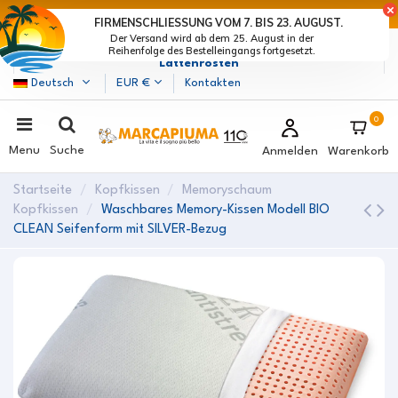
LETZTE TAGE DER RABATTE: BEEIL DICH! >
FIRMENSCHLIESSUNG VOM 7. BIS 23. AUGUST.
Der Versand wird ab dem 25. August in der
Marcapiuma
| Hersteller von Matratzen, Kissen und
Reihenfolge des Bestelleingangs fortgesetzt.
Lattenrosten
Deutsch
EUR €
Kontakten
0
Menu
Suche
Anmelden
Warenkorb
Startseite
Kopfkissen
Memoryschaum
Kopfkissen
Waschbares Memory-Kissen Modell BIO
CLEAN Seifenform mit SILVER-Bezug