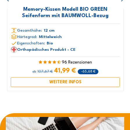
Memory-Kissen Modell BIO GREEN
Seifenform mit BAUMWOLL-Bezug
Gesamthöhe:
12 cm
Härtegrad:
Mittelweich
Eigenschaften:
Bio
Orthopädisches Produkt - CE
96 Rezensionen
41,99 €
107,67 €
-65,68 €
ab
WEITERE INFOS