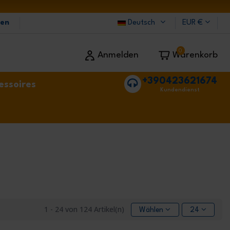
ten
Deutsch
EUR €
0
Anmelden
Warenkorb
+390423621674
essoires
Kundendienst
1 - 24 von 124 Artikel(n)
Wählen
24