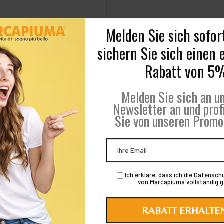
Gesteppter
FROTTEE-Matratzen
atzenschoner mit
für Kinderbe
OUTLAST®
moregulierender
Eigenschaften:
Atmungsa
Technologie
34,00 €
87,18 €
ab