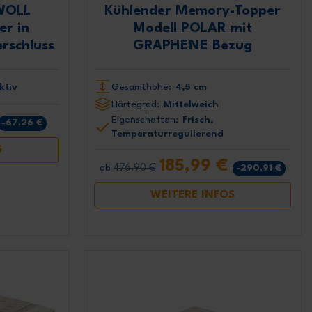
WOLL
Kühlender Memory-Topper
er in
Modell POLAR mit
rschluss
GRAPHENE Bezug
ktiv
Gesamthöhe:
4,5 cm
Härtegrad:
Mittelweich
Eigenschaften:
Frisch,
-67,26 €
Temperaturregulierend
S
185,99 €
476,90 €
-290,91 €
ab
WEITERE INFOS