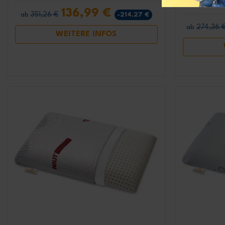
Eigensch
136,99 €
351,26 €
-214,27 €
ab
274,36 
ab
WEITERE INFOS