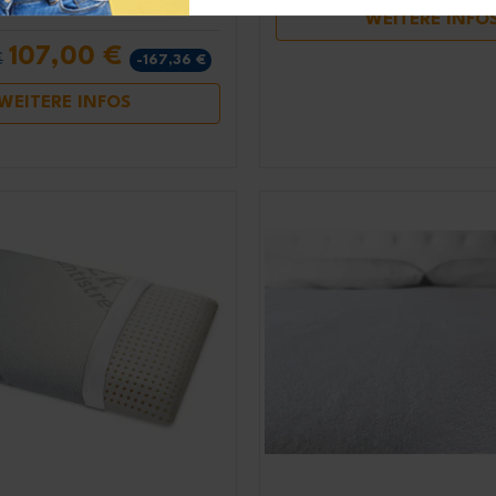
aften:
Frisch
WEITERE INFO
107,00 €
€
-167,36 €
WEITERE INFOS