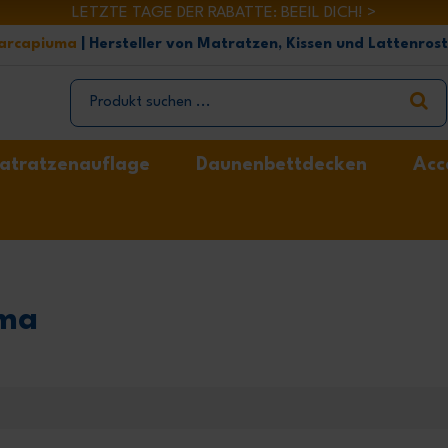
LETZTE TAGE DER RABATTE: BEEIL DICH! >
arcapiuma
| Hersteller von Matratzen, Kissen und Lattenros
atratzenauflage
Daunenbettdecken
Acc
uma