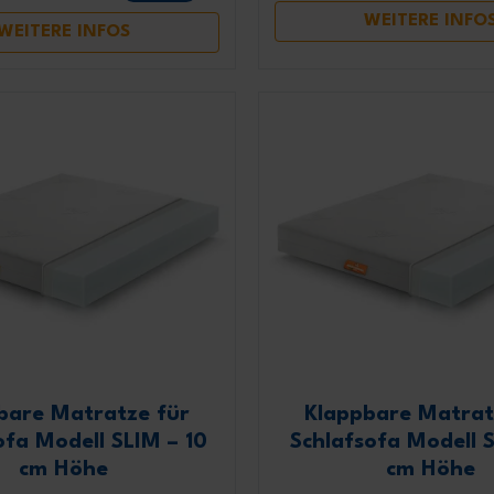
WEITERE INFO
WEITERE INFOS
Ich erkläre, dass ich die Datensc
von Marcapiuma vollständig g
bare Matratze für
Klappbare Matrat
ofa Modell SLIM – 10
Schlafsofa Modell S
cm Höhe
cm Höhe