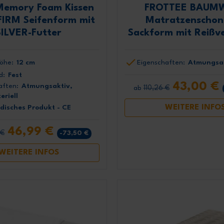
Memory Foam Kissen
FROTTEE BAUM
FIRM Seifenform mit
Matratzenschon
SILVER-Futter
Sackform mit Reißve
öhe:
12 cm
Eigenschaften:
Atmungsa
d:
Fest
43,00 €
aften:
Atmungsaktiv,
110,26 €
ab
eriell
WEITERE INFO
disches Produkt - CE
46,99 €
 €
-73,50 €
WEITERE INFOS