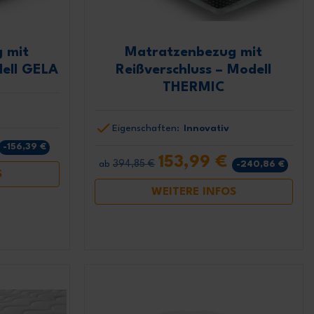
 mit
Matratzenbezug mit
dell GELA
Reißverschluss – Modell
THERMIC
Eigenschaften:
Innovativ
-156,39 €
153,99 €
394,85 €
-240,86 €
ab
S
WEITERE INFOS