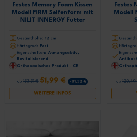
Festes Memory Foam Kissen
Festes 
Modell FIRM Seifenform mit
Modell 
NILIT INNERGY Futter
Gesamthöhe:
12 cm
Gesamth
Härtegrad:
Fest
Härtegra
Eigenschaften:
Atmungsaktiv,
Eigensch
Revitalisierend
Antibakt
Orthopädisches Produkt - CE
Orthopä
51,99 €
133,31 €
120,49
-81,32 €
ab
ab
WEITERE INFOS