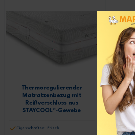
Thermoregulierender
Matratzenbezug mit
Matr
Reißverschluss aus
STAYCOOL®-Gewebe
Ther
Eigenschaften:
Frisch