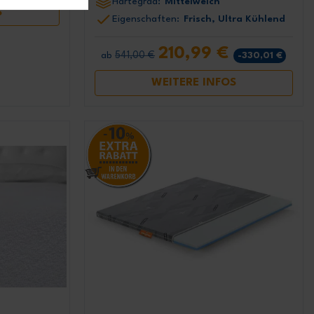
Härtegrad:
Mittelweich
S
Eigenschaften:
Frisch, Ultra Kühlend
210,99 €
541,00 €
-330,01 €
ab
WEITERE INFOS