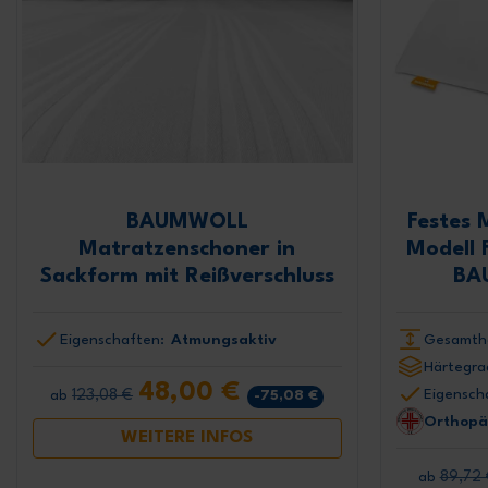
BAUMWOLL
Festes 
Matratzenschoner in
Modell 
Sackform mit Reißverschluss
BA
Eigenschaften:
Atmungsaktiv
Gesamth
Härtegra
48,00 €
Eigensch
123,08 €
-75,08 €
ab
Orthopä
WEITERE INFOS
89,72
ab