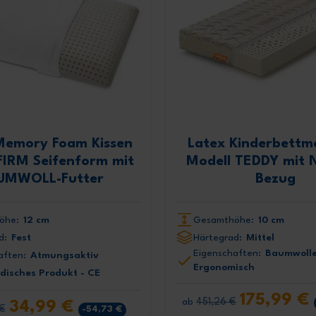
Memory Foam Kissen
Latex Kinderbettm
FIRM Seifenform mit
Modell TEDDY mit
UMWOLL-Futter
Bezug
Melden Sie sich sofor
sichern Sie sich einen 
öhe:
12 cm
Gesamthöhe:
10 cm
Rabatt von 5
d:
Fest
Härtegrad:
Mittel
Eigenschaften:
Baumwolle
aften:
Atmungsaktiv
Ergonomisch
Melden Sie sich an u
disches Produkt - CE
Newsletter an und prof
175,99 €
Sie von unseren Promo
451,26 €
ab
34,99 €
 €
-54,73 €