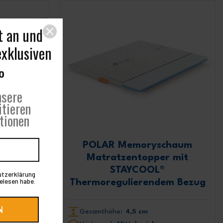
schoner
POLAR Memoryschaum
tt
Matratzentopper mit
STAYCOOL®
Thermoregulierendem Bezug
ktiv
Gesamthöhe:
4,5 cm
-53,18 €