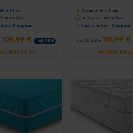
öhe:
10 cm
Gesamthöhe:
11 cm
d:
Mittelfest
Härtegrad:
Mittelfest
aften:
Klappbar
Eigenschaften:
Klappbar
105,99 €
110,99 €
€
284,59 €
-165,78 €
ab
WEITERE INFOS
WEITERE INFO