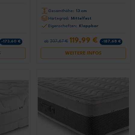
Gesamthöhe:
13 cm
Härtegrad:
Mittelfest
Eigenschaften:
Klappbar
119,99 €
307,67 €
-173,60 €
-187,68 €
ab
S
WEITERE INFOS