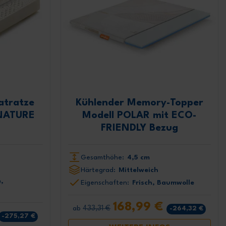
atratze
Kühlender Memory-Topper
 NATURE
Modell POLAR mit ECO-
FRIENDLY Bezug
t an und
exklusiven
Gesamthöhe:
4,5 cm
%
Härtegrad:
Mittelweich
,
Eigenschaften:
Frisch, Baumwolle
nsere
itieren
168,99 €
433,31 €
-264,32 €
ab
tionen
-275,27 €