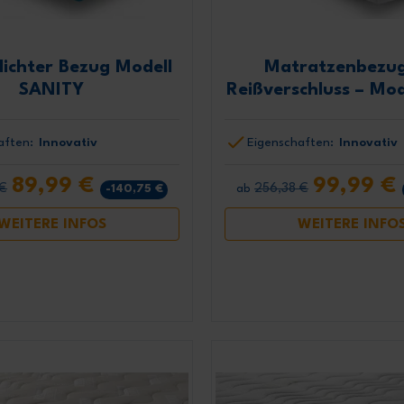
ichter Bezug Modell
Matratzenbezug
SANITY
Reißverschluss – Mo
aften:
Innovativ
Eigenschaften:
Innovativ
89,99 €
99,99 €
 €
256,38 €
-140,75 €
ab
WEITERE INFOS
WEITERE INFO