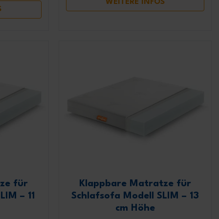
WEITERE INFOS
S
hutzerklärung
elesen habe.
ze für
Klappbare Matratze für
LIM – 11
Schlafsofa Modell SLIM – 13
cm Höhe