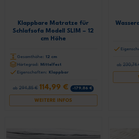
Klappbare Matratze für
Wasserd
Schlafsofa Modell SLIM – 12
cm Höhe
Eigensch
Gesamthöhe:
12 cm
Härtegrad:
Mittelfest
230,74
ab
Eigenschaften:
Klappbar
114,99 €
294,85 €
-179,86 €
ab
WEITERE INFOS