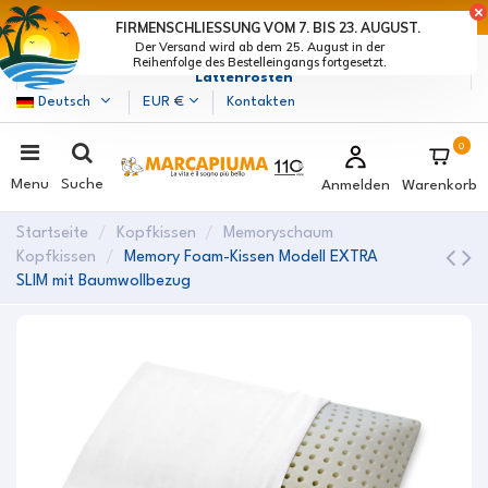
LETZTE TAGE DER RABATTE: BEEIL DICH! >
FIRMENSCHLIESSUNG VOM 7. BIS 23. AUGUST.
Der Versand wird ab dem 25. August in der
Marcapiuma
| Hersteller von Matratzen, Kissen und
Reihenfolge des Bestelleingangs fortgesetzt.
Lattenrosten
Deutsch
EUR €
Kontakten
0
Menu
Suche
Anmelden
Warenkorb
Startseite
Kopfkissen
Memoryschaum
Kopfkissen
Memory Foam-Kissen Modell EXTRA
SLIM mit Baumwollbezug