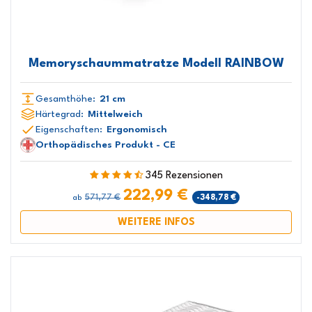
Memoryschaummatratze Modell RAINBOW
Gesamthöhe:
21 cm
Härtegrad:
Mittelweich
Eigenschaften:
Ergonomisch
Orthopädisches Produkt - CE
345 Rezensionen
222,99 €
571,77 €
-348,78 €
ab
WEITERE INFOS