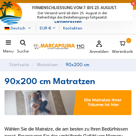
LETZTE TAGE DER RABATTE: BEEIL DICH! >
FIRMENSCHLIESSUNG VOM 7. BIS 23. AUGUST.
Der Versand wird ab dem 25. August in der
Marcapiuma
| Hersteller von Matratzen, Kissen und
Reihenfolge des Bestelleingangs fortgesetzt.
Lattenrosten
Deutsch
EUR €
Kontakten
0
Menu
Suche
Anmelden
Warenkorb
Startseite
Matratzen
90x200 cm
90x200 cm Matratzen
Wählen Sie die Matratze, die am besten zu Ihren Bedürfnissen 
passt. Bevorzugen Sie das umhüllende Gefühl von Memory 