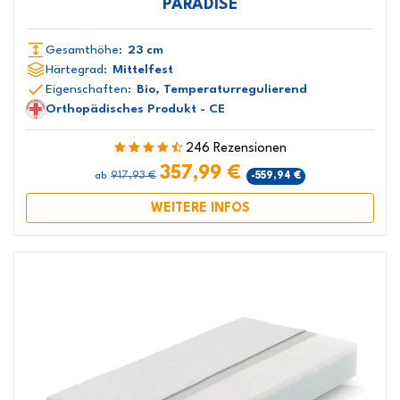
PARADISE
Gesamthöhe:
23 cm
Härtegrad:
Mittelfest
Eigenschaften:
Bio, Temperaturregulierend
Orthopädisches Produkt - CE
246 Rezensionen
357,99 €
917,93 €
-559,94 €
ab
WEITERE INFOS