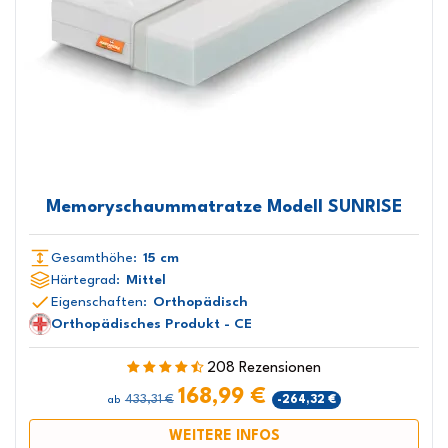
Memoryschaummatratze Modell SUNRISE
Gesamthöhe:
15 cm
Härtegrad:
Mittel
Eigenschaften:
Orthopädisch
Orthopädisches Produkt - CE
208 Rezensionen
168,99 €
433,31 €
-264,32 €
ab
WEITERE INFOS