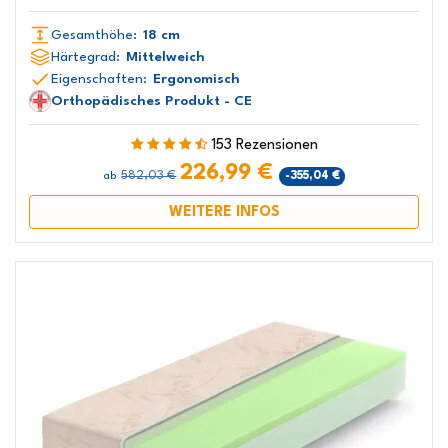
Gesamthöhe:
18 cm
Härtegrad:
Mittelweich
Eigenschaften:
Ergonomisch
Orthopädisches Produkt - CE
153 Rezensionen
226,99 €
582,03 €
-355,04 €
ab
WEITERE INFOS