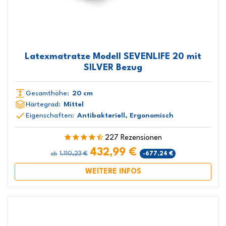
Latexmatratze Modell SEVENLIFE 20 mit
SILVER Bezug
Gesamthöhe:
20 cm
Härtegrad:
Mittel
Eigenschaften:
Antibakteriell, Ergonomisch
227 Rezensionen
432,99 €
1.110,23 €
-677,24 €
ab
WEITERE INFOS