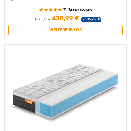
31 Rezensionen
438,99 €
1.125,61 €
-686,62 €
ab
WEITERE INFOS