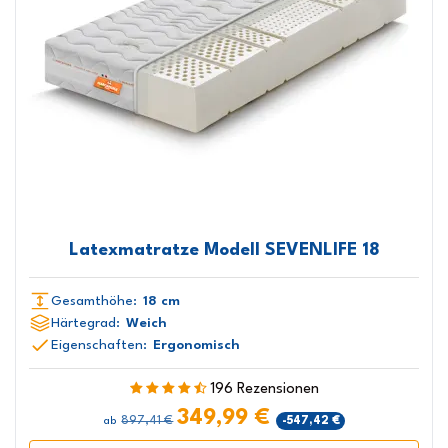
Latexmatratze Modell SEVENLIFE 18
Gesamthöhe:
18 cm
Härtegrad:
Weich
Eigenschaften:
Ergonomisch
196 Rezensionen
349,99 €
897,41 €
-547,42 €
ab