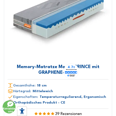
Memory-Matratze Modell PRINCE mit
GRAPHENE-Bezug
Gesamthöhe:
18 cm
Härtegrad:
Mittelweich
Eigenschaften:
Temperaturregulierend, Ergonomisch
Orthopädisches Produkt - CE
Kontaktiere
uns
39 Rezensionen