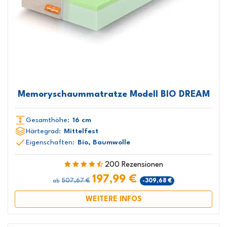
Memoryschaummatratze Modell BIO DREAM
Gesamthöhe:
16 cm
Härtegrad:
Mittelfest
Eigenschaften:
Bio, Baumwolle
200 Rezensionen
197,99 €
507,67 €
-309,68 €
ab
WEITERE INFOS