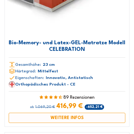
Bio-Memory- und Latex-GEL-Matratze Modell
CELEBRATION
Gesamthöhe:
23 cm
Härtegrad:
Mittelfest
Eigenschaften:
Innovativ, Antistatisch
Orthopädisches Produkt - CE
89 Rezensionen
416,99 €
1.069,20 €
-652,21 €
ab
WEITERE INFOS