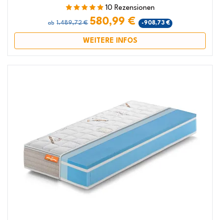
10 Rezensionen
580,99 €
1.489,72 €
-908,73 €
ab
WEITERE INFOS