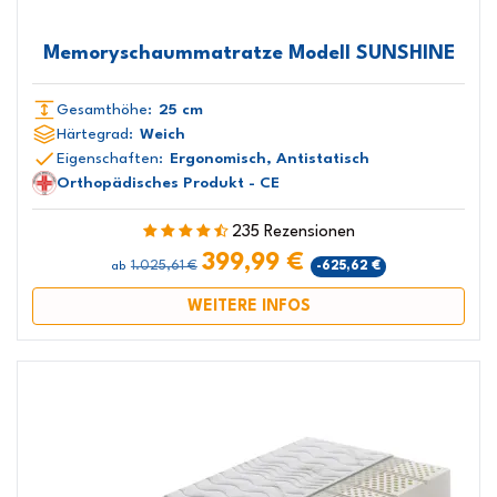
Memoryschaummatratze Modell SUNSHINE
Gesamthöhe:
25 cm
Härtegrad:
Weich
Eigenschaften:
Ergonomisch, Antistatisch
Orthopädisches Produkt - CE
235 Rezensionen
399,99 €
1.025,61 €
-625,62 €
ab
WEITERE INFOS