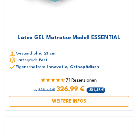
Latex GEL Matratze Modell ESSENTIAL
Gesamthöhe:
21 cm
Härtegrad:
Fest
Eigenschaften:
Innovativ, Orthopädisch
71 Rezensionen
326,99 €
838,44 €
-511,45 €
ab
WEITERE INFOS