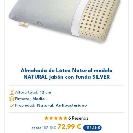
Almohada de Látex Natural modelo
NATURAL jabón con funda SILVER
Altura total:
12 cm
Firmeza:
Medio
Propiedad:
Natural, Antibacteriano
6 Reseñas
72,99 €
187,15 €
-114,16 €
desde