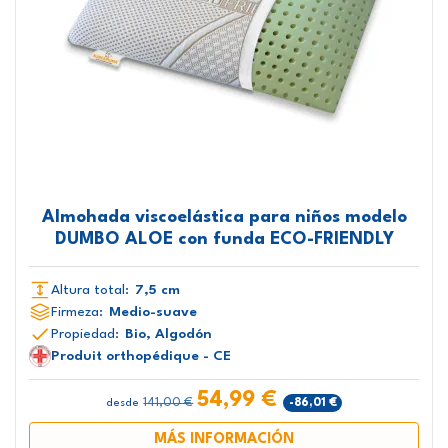
Almohada viscoelástica para niños modelo
DUMBO ALOE con funda ECO-FRIENDLY
Altura total:
7,5 cm
Firmeza:
Medio-suave
Propiedad:
Bio, Algodón
Produit orthopédique - CE
54,99 €
141,00 €
-86,01 €
desde
MÁS INFORMACIÓN