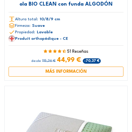
ola BIO CLEAN con funda ALGODÓN
Altura total:
10/8/9 cm
Firmeza:
Suave
Propiedad:
Lavable
Produit orthopédique - CE
51 Reseñas
44,99 €
115,36 €
-70,37 €
desde
MÁS INFORMACIÓN