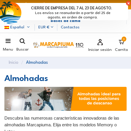
ÚLTIMOS DÍAS DE DESCUENTOS: ¡DATE PRISA! >
CIERRE DE EMPRESA DEL 7 AL 23 DE AGOSTO.
Los envíos se reanudarán a partir del 25 de
Marcapiuma
| Fabricantes de colchones, almohadas y
agosto, en orden de compra.
bases de cama
Español
EUR €
Contactos
0
Menu
Buscar
Iniciar sesión
Carrito
Inicio
Almohadas
Almohadas
Descubra las numerosas características innovadoras de las
almohadas Marcapiuma. Elija entre los modelos Memory o