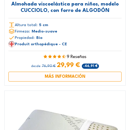
Almohada viscoelástica para niños, modelo
CUCCIOLO, con forro de ALGODÓN
Altura total:
5 cm
Firmeza:
Medio-suave
Propiedad:
Bio
Produit orthopédique - CE
9 Reseñas
29,99 €
76,90 €
-46,91 €
desde
MÁS INFORMACIÓN