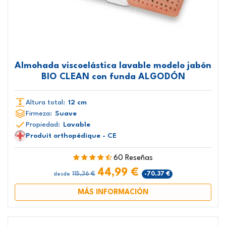
Almohada viscoelástica lavable modelo jabón
BIO CLEAN con funda ALGODÓN
Altura total:
12 cm
Firmeza:
Suave
Propiedad:
Lavable
Produit orthopédique - CE
60 Reseñas
44,99 €
115,36 €
-70,37 €
desde
MÁS INFORMACIÓN