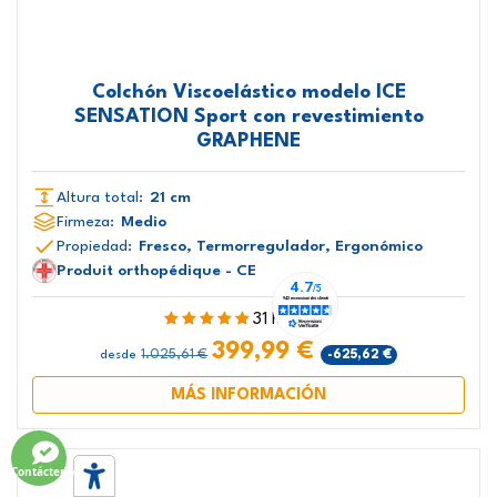
Colchón Viscoelástico modelo ICE
SENSATION Sport con revestimiento
GRAPHENE
Altura total:
21 cm
Firmeza:
Medio
Propiedad:
Fresco, Termorregulador, Ergonómico
Produit orthopédique - CE
31 Reseñas
399,99 €
1.025,61 €
-625,62 €
desde
MÁS INFORMACIÓN
Contáctenos