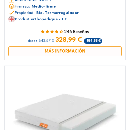
Firmeza:
Medio-firme
Propiedad:
Bio, Termorregulador
Produit orthopédique - CE
246 Reseñas
328,99 €
843,57 €
-514,58 €
desde
MÁS INFORMACIÓN