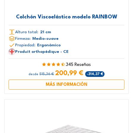
Colchón Viscoelástico modelo RAINBOW
Altura total:
21 cm
Firmeza:
Medio-suave
Propiedad:
Ergonómico
Produit orthopédique - CE
345 Reseñas
200,99 €
515,36 €
-314,37 €
desde
MÁS INFORMACIÓN