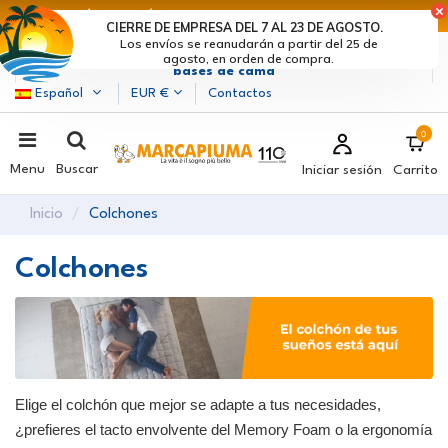
ÚLTIMOS DÍAS DE DESCUENTOS: ¡DATE PRISA! >
CIERRE DE EMPRESA DEL 7 AL 23 DE AGOSTO.
Los envíos se reanudarán a partir del 25 de
Marcapiuma
| Fabricantes de colchones, almohadas y
agosto, en orden de compra.
bases de cama
Español
EUR €
Contactos
0
Menu
Buscar
Iniciar sesión
Carrito
Inicio
Colchones
Colchones
Elige el colchón que mejor se adapte a tus necesidades,
¿prefieres el tacto envolvente del Memory Foam o la ergonomía