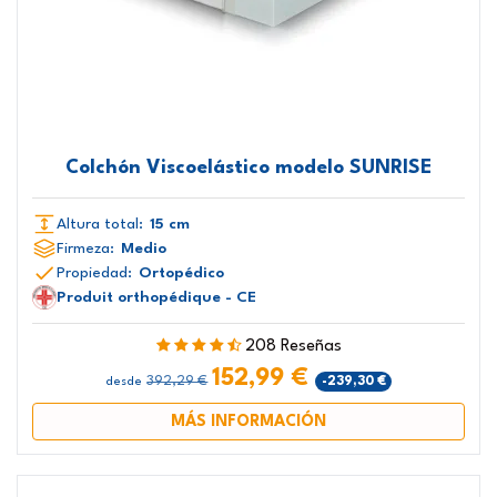
Colchón Viscoelástico modelo SUNRISE
Altura total:
15 cm
Firmeza:
Medio
Propiedad:
Ortopédico
Produit orthopédique - CE
208 Reseñas
152,99 €
392,29 €
-239,30 €
desde
MÁS INFORMACIÓN