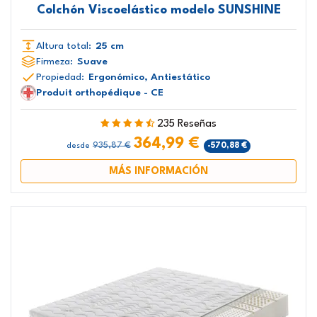
Colchón Viscoelástico modelo SUNSHINE
Altura total:
25 cm
Firmeza:
Suave
Propiedad:
Ergonómico, Antiestático
Produit orthopédique - CE
235 Reseñas
364,99 €
935,87 €
-570,88 €
desde
MÁS INFORMACIÓN