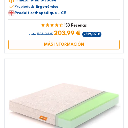
Firmeza:
Medio-suave
Propiedad:
Ergonómico
Produit orthopédique - CE
153 Reseñas
203,99 €
523,06 €
-319,07 €
desde
MÁS INFORMACIÓN