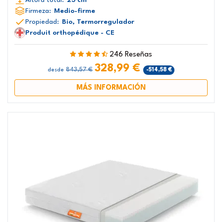
Firmeza:
Medio-firme
Propiedad:
Bio, Termorregulador
Produit orthopédique - CE
246 Reseñas
328,99 €
843,57 €
-514,58 €
desde
MÁS INFORMACIÓN