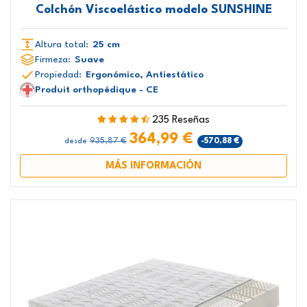
Colchón Viscoelástico modelo SUNSHINE
Altura total:
25 cm
Firmeza:
Suave
Propiedad:
Ergonómico, Antiestático
Produit orthopédique - CE
235 Reseñas
364,99 €
935,87 €
-570,88 €
desde
MÁS INFORMACIÓN