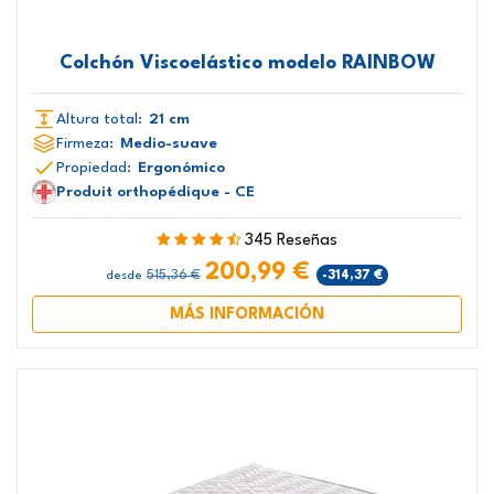
Colchón Viscoelástico modelo RAINBOW
Altura total:
21 cm
Firmeza:
Medio-suave
Propiedad:
Ergonómico
Produit orthopédique - CE
345 Reseñas
200,99 €
515,36 €
-314,37 €
desde
MÁS INFORMACIÓN