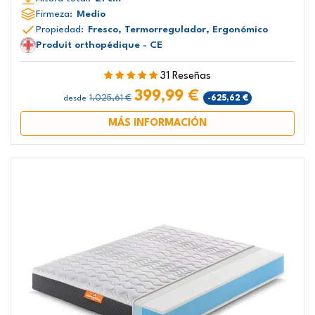
Firmeza:
Medio
Propiedad:
Fresco, Termorregulador, Ergonómico
Produit orthopédique - CE
31 Reseñas
399,99 €
1.025,61 €
-625,62 €
desde
MÁS INFORMACIÓN