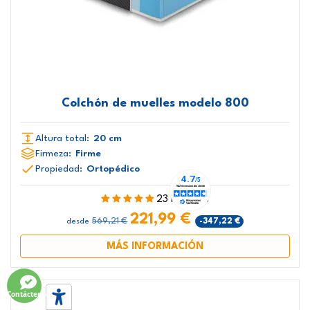
Colchón de muelles modelo 800
Altura total:
20 cm
Firmeza:
Firme
Propiedad:
Ortopédico
23 Reseñas
221,99 €
569,21 €
-347,22 €
desde
MÁS INFORMACIÓN
Contáctenos