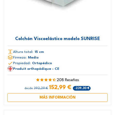
Colchón Viscoelástico modelo SUNRISE
Altura total:
15 cm
Firmeza:
Medio
Propiedad:
Ortopédico
Produit orthopédique - CE
208 Reseñas
152,99 €
392,29 €
-239,30 €
desde
MÁS INFORMACIÓN