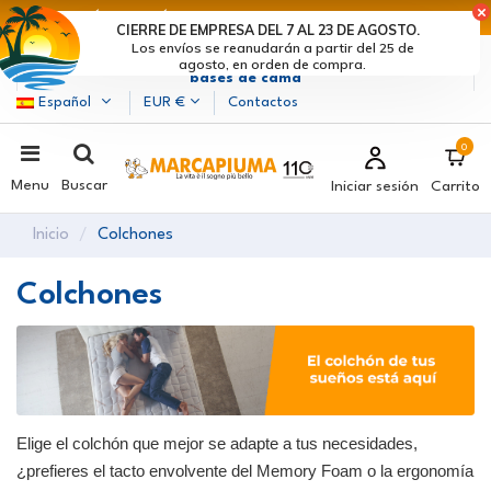
ÚLTIMOS DÍAS DE DESCUENTOS: ¡DATE PRISA! >
CIERRE DE EMPRESA DEL 7 AL 23 DE AGOSTO.
Los envíos se reanudarán a partir del 25 de
Marcapiuma
| Fabricantes de colchones, almohadas y
agosto, en orden de compra.
bases de cama
Español
EUR €
Contactos
0
Menu
Buscar
Iniciar sesión
Carrito
Inicio
Colchones
Colchones
Elige el colchón que mejor se adapte a tus necesidades,
¿prefieres el tacto envolvente del Memory Foam o la ergonomía