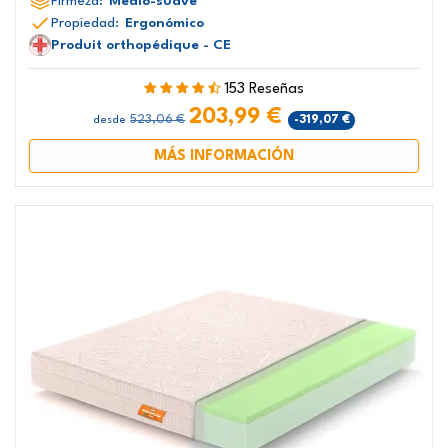
Firmeza:
Medio-suave
Propiedad:
Ergonómico
Produit orthopédique - CE
153 Reseñas
203,99 €
523,06 €
-319,07 €
desde
MÁS INFORMACIÓN