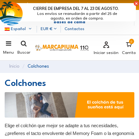
ÚLTIMOS DÍAS DE DESCUENTOS: ¡DATE PRISA! >
CIERRE DE EMPRESA DEL 7 AL 23 DE AGOSTO.
Los envíos se reanudarán a partir del 25 de
Marcapiuma
| Fabricantes de colchones, almohadas y
agosto, en orden de compra.
bases de cama
Español
EUR €
Contactos
0
Menu
Buscar
Iniciar sesión
Carrito
Inicio
Colchones
Colchones
Elige el colchón que mejor se adapte a tus necesidades,
¿prefieres el tacto envolvente del Memory Foam o la ergonomía