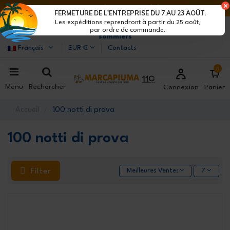
DERNIERS JOURS DE RÉDUCTIONS : DÉPÊCHE-TOI !>
FERMETURE DE L'ENTREPRISE DU 7 AU 23 AOÛT.
Les expéditions reprendront à partir du 25 août,
Marcapiuma
| Fabricants de matelas, oreillers et
par ordre de commande.
sommiers
Français
EUR €
Contacts
0
Menu
Rechercher
Connexion
Panier
Accueil
100 notti di prova
100 notti di prova
Filter
Meilleures Ventes
7