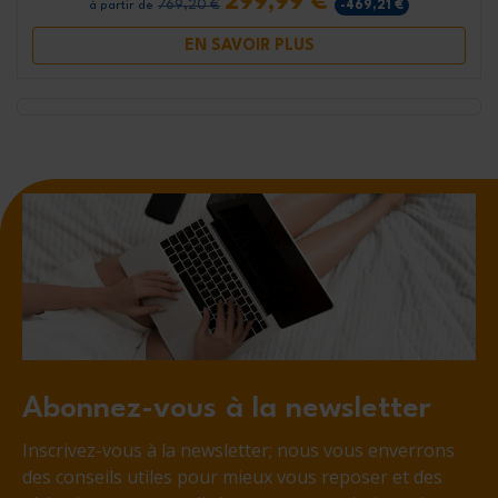
299,99 €
769,20 €
-469,21 €
à partir de
EN SAVOIR PLUS
Abonnez-vous à la newsletter
Inscrivez-vous à la newsletter; nous vous enverrons
des conseils utiles pour mieux vous reposer et des