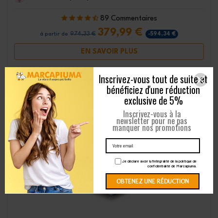
89 Commentaires
379,99 €
974,33 €
-594,34 €
à partir de
EN SAVOIR PLUS
Inscrivez-vous tout de suite et
bénéficiez d'une réduction
exclusive de 5%
Inscrivez-vous à la
newsletter pour ne pas
manquer nos promotions
Je déclare avoir lu l'intégralité de la politique de
confidentialité de Marcapiuma.