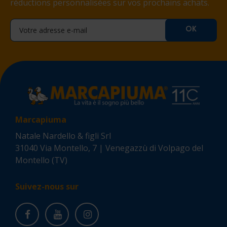
réductions personnalisées sur vos prochains achats.
Marcapiuma
Natale Nardello & figli Srl
31040 Via Montello, 7 | Venegazzù di Volpago del
Montello (TV)
Suivez-nous sur