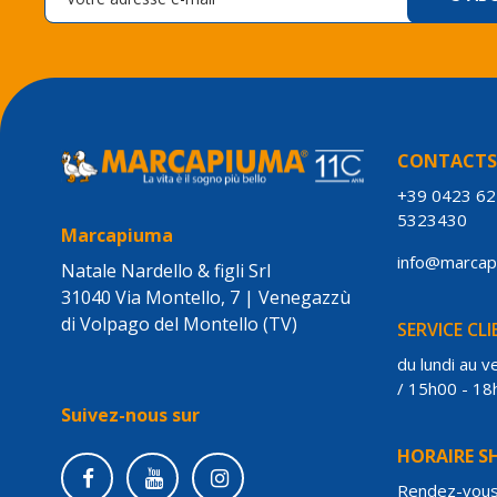
CONTACT
+39 0423 6
5323430
Marcapiuma
info@marca
Natale Nardello & figli Srl
31040 Via Montello, 7 | Venegazzù
di Volpago del Montello (TV)
SERVICE CL
du lundi au 
/ 15h00 - 18
Suivez-nous sur
HORAIRE 
Rendez-vou