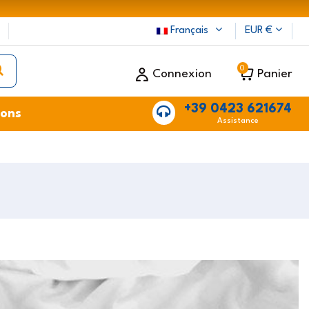
Français
EUR €
0
Connexion
Panier
+39 0423 621674
ions
Assistance