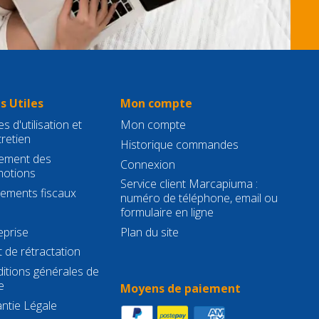
s Utiles
Mon compte
s d'utilisation et
Mon compte
tretien
Historique commandes
ement des
Connexion
otions
Service client Marcapiuma :
gements fiscaux
numéro de téléphone, email ou
formulaire en ligne
eprise
Plan du site
t de rétractation
itions générales de
e
Moyens de paiement
ntie Légale