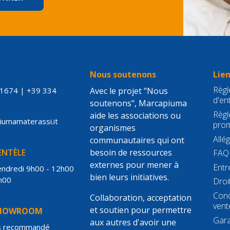
S
Nous soutenons
Lien
Règle
21674
|
+39 334
Avec le projet "Nous
d'en
soutenons", Marcapiuma
Règl
aide les associations ou
piumamaterassi.it
prom
organismes
Allé
communautaires qui ont
IENTÈLE
besoin de ressources
FAQ
externes pour mener à
Entr
vendredi 9h00 - 12h00
bien leurs initiatives.
h00
Droi
Cond
Collaboration, acceptation
vent
et soutien pour permettre
SHOWROOM
Gara
aux autres d'avoir une
s recommandé