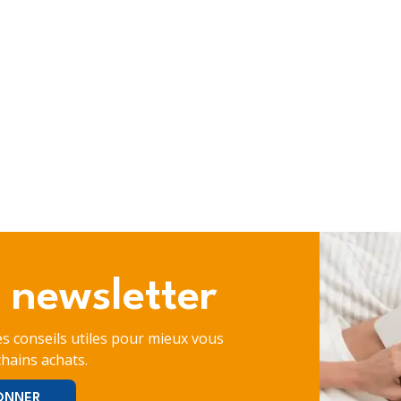
 newsletter
es conseils utiles pour mieux vous
hains achats.