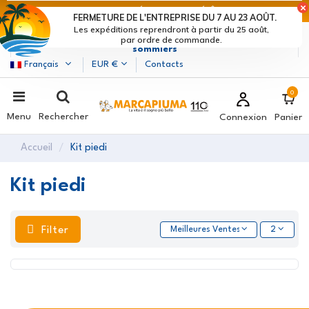
DERNIERS JOURS DE RÉDUCTIONS : DÉPÊCHE-TOI !>
FERMETURE DE L'ENTREPRISE DU 7 AU 23 AOÛT.
Les expéditions reprendront à partir du 25 août,
Marcapiuma
| Fabricants de matelas, oreillers et
par ordre de commande.
sommiers
Français
EUR €
Contacts
0
Menu
Rechercher
Connexion
Panier
Accueil
Kit piedi
Kit piedi
Filter
Meilleures Ventes
2