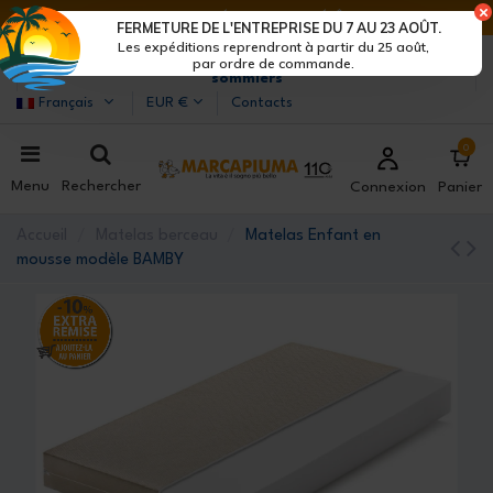
DERNIERS JOURS DE RÉDUCTIONS : DÉPÊCHE-TOI !>
FERMETURE DE L'ENTREPRISE DU 7 AU 23 AOÛT.
Les expéditions reprendront à partir du 25 août,
Marcapiuma
| Fabricants de matelas, oreillers et
par ordre de commande.
sommiers
Français
EUR €
Contacts
0
Menu
Rechercher
Connexion
Panier
Accueil
Matelas berceau
Matelas Enfant en
mousse modèle BAMBY