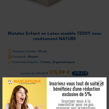
Matelas Enfant en Latex modèle TEDDY avec
revêtement NATURE
Hauteur totale:
10 cm
Fermeté:
Moyen
Caractéristiques:
Coton, Ergonomique
175,99 €
451,26 €
-275,27 €
à partir de
Inscrivez-vous tout de suite et
EN SAVOIR PLUS
bénéficiez d'une réduction
exclusive de 5%
Inscrivez-vous à la
newsletter pour ne pas
manquer nos promotions