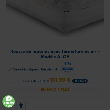
Housse de matelas avec fermeture éclair –
Modèle ALOE
Caractéristiques:
Respirant
101,99 €
261,51 €
-159,52 €
à partir de
EN SAVOIR PLUS
Contactez-
nous