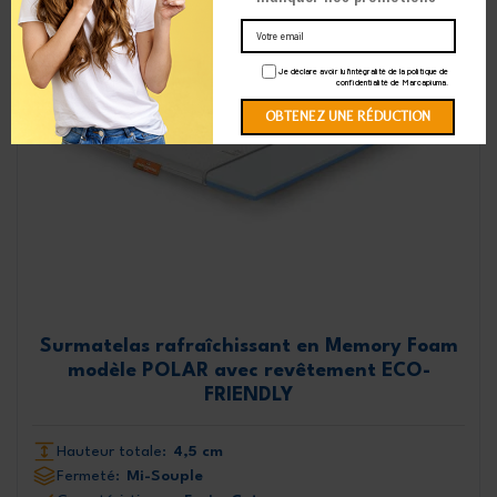
Je déclare avoir lu l'intégralité de la politique de
confidentialité de Marcapiuma.
Surmatelas rafraîchissant en Memory Foam
modèle POLAR avec revêtement ECO-
FRIENDLY
Hauteur totale:
4,5 cm
Fermeté:
Mi-Souple