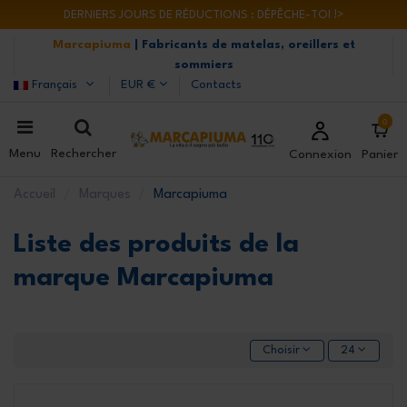
DERNIERS JOURS DE RÉDUCTIONS : DÉPÊCHE-TOI !>
Marcapiuma
| Fabricants de matelas, oreillers et
sommiers
Français
EUR €
Contacts
0
Menu
Rechercher
Connexion
Panier
Accueil
Marques
Marcapiuma
Liste des produits de la
marque Marcapiuma
Choisir
24