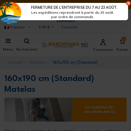
DERNIERS JOURS DE RÉDUCTIONS : DÉPÊCHE-TOI !>
FERMETURE DE L'ENTREPRISE DU 7 AU 23 AOÛT.
Les expéditions reprendront à partir du 25 août,
Marcapiuma
| Fabricants de matelas, oreillers et
par ordre de commande.
sommiers
Français
EUR €
Contacts
0
Menu
Rechercher
Connexion
Panier
Accueil
Matelas
160x190 cm (Standard)
160x190 cm (Standard)
Matelas