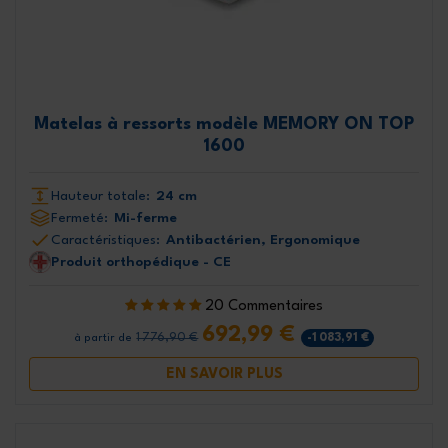
Matelas à ressorts modèle MEMORY ON TOP
1600
Hauteur totale:
24 cm
Fermeté:
Mi-ferme
Caractéristiques:
Antibactérien, Ergonomique
Produit orthopédique - CE
20 Commentaires
692,99 €
1 776,90 €
-1 083,91 €
à partir de
EN SAVOIR PLUS