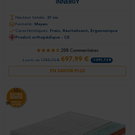
INNERGY
Hauteur totale:
21 cm
Fermeté:
Moyen
Caractéristiques:
Frais, Revitalisant, Ergonomique
Produit orthopédique - CE
258 Commentaires
697,99 €
1 789,72 €
-1 091,73 €
à partir de
EN SAVOIR PLUS