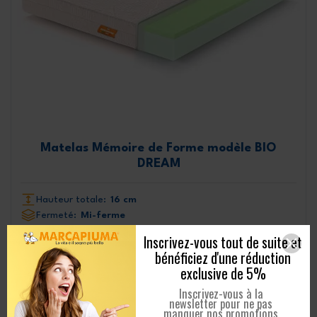
Matelas Mémoire de Forme modèle BIO
DREAM
Hauteur totale:
16 cm
Fermeté:
Mi-ferme
Caractéristiques:
Bio, Coton
Inscrivez-vous tout de suite et
bénéficiez d'une réduction
200 Commentaires
exclusive de 5%
327,99 €
841,00 €
-513,01 €
à partir de
Inscrivez-vous à la
newsletter pour ne pas
manquer nos promotions
EN SAVOIR PLUS