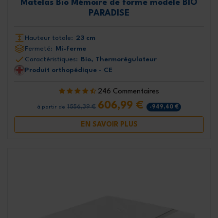
Matelas Bio Mémoire de forme modèle BIO
PARADISE
Hauteur totale:
23 cm
Fermeté:
Mi-ferme
Caractéristiques:
Bio, Thermorégulateur
Produit orthopédique - CE
246 Commentaires
606,99 €
1 556,39 €
-949,40 €
à partir de
EN SAVOIR PLUS