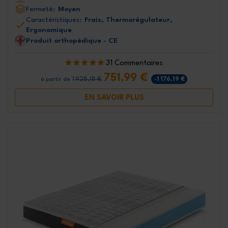
Fermeté:
Moyen
Caractéristiques:
Frais, Thermorégulateur,
Ergonomique
Produit orthopédique - CE
31 Commentaires
751,99 €
1 928,18 €
-1 176,19 €
à partir de
EN SAVOIR PLUS