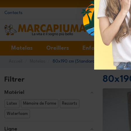
Contacts
Matelas
Oreillers
Enfants
Surm
Accueil
Matelas
80x190 cm (Standard) 80x190 cm (Star
80x19
Filtrer
Matériel
Latex
Mémoire de Forme
Ressorts
Waterfoam
Ligne