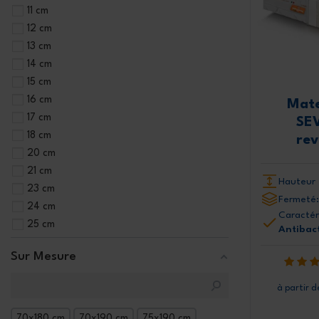
11 cm
12 cm
13 cm
14 cm
15 cm
16 cm
Mate
17 cm
SE
18 cm
re
20 cm
21 cm
Hauteur 
23 cm
Fermeté:
24 cm
Caractér
25 cm
Antibac
Sur Mesure
à partir d
70x180 cm
70x190 cm
75x190 cm