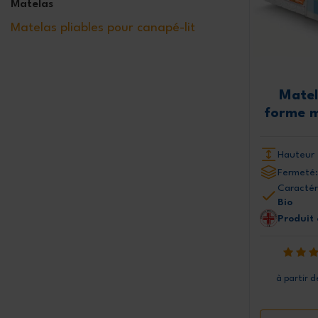
Matelas
170x195 cm
170x200 cm
170x205 cm
Matelas pliables pour canapé-lit
170x210 cm
170x220 cm
180x180 cm
180x190 cm
180x195 cm
180x200 cm
180x205 cm
180x210 cm
180x220 cm
Matel
200x200 cm
forme m
Hauteur 
Fermeté:
Caractér
Bio
Produit
à partir d