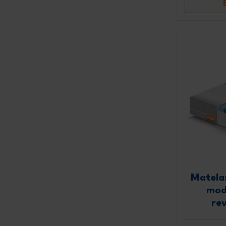
Matela
mod
re