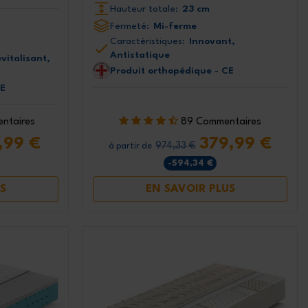
Hauteur totale:
23 cm
Fermeté:
Mi-ferme
Caractéristiques:
Innovant,
Antistatique
evitalisant,
Produit orthopédique - CE
CE
ntaires
89 Commentaires
,99 €
379,99 €
974,33 €
à partir de
-594,34 €
S
EN SAVOIR PLUS