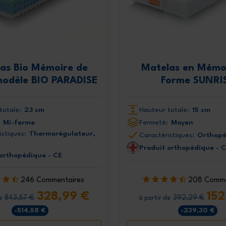
Je déclare avoir lu l'intégralité de l
confidentialité de
as Bio Mémoire de
Matelas en Mémo
odèle BIO PARADISE
Forme SUNRI
totale:
23 cm
Hauteur totale:
15 cm
Mi-ferme
Fermeté:
Moyen
istiques:
Thermorégulateur,
Caractéristiques:
Orthopé
Produit orthopédique - 
 orthopédique - CE
246 Commentaires
208 Comme
328,99 €
152
843,57 €
392,29 €
e
à partir de
-514,58 €
-239,30 €