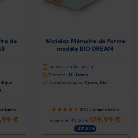
a politique de
 Marcapiuma.
ire de
Matelas Mémoire de Forme
SE
modèle BIO DREAM
Hauteur totale:
16 cm
Fermeté:
Mi-ferme
dique
Caractéristiques:
Coton, Bio
CE
ntaires
200 Commentaires
,99 €
179,99 €
461,52 €
à partir de
-281,53 €