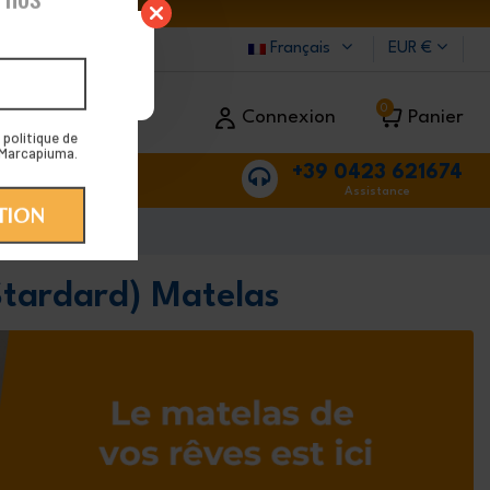
23 AOÛT.
Français
EUR €
oût, par
0
Connexion
Panier
+39 0423 621674
ions
Assistance
tardard) Matelas