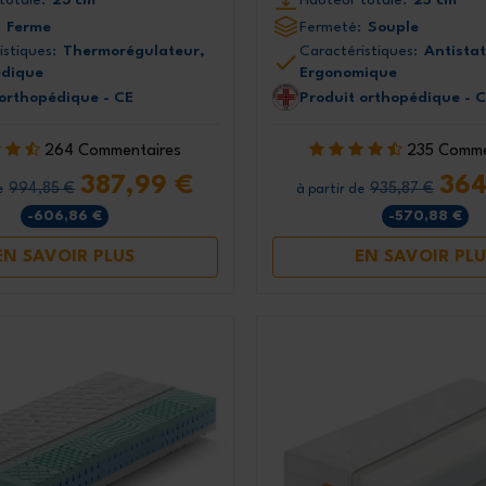
Ferme
Fermeté:
Souple
istiques:
Thermorégulateur,
Caractéristiques:
Antistat
dique
Ergonomique
 orthopédique - CE
Produit orthopédique - 
264 Commentaires
235 Comme
387,99 €
364
994,85 €
935,87 €
e
à partir de
-606,86 €
-570,88 €
EN SAVOIR PLUS
EN SAVOIR PLU
Inscrivez-vous tout de
bénéficiez d'une ré
exclusive de 
Inscrivez-vous à la new
pour ne pas manquer
promotions