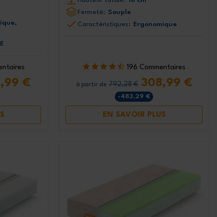
Fermeté:
Souple
ique,
Caractéristiques:
Ergonomique
CE
ntaires
196 Commentaires
,99 €
308,99 €
792,28 €
à partir de
-483,29 €
S
EN SAVOIR PLUS
 suite et
duction
5%
sletter
 nos