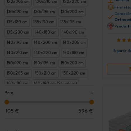
120x205 cm
120x210 cm
120x220 cm
Fermeté:
130x190 cm
130x195 cm
130x200 cm
Caractér
Orthopé
135x180 cm
135x190 cm
135x195 cm
Produit
135x200 cm
140x180 cm
140x190 cm
140x195 cm
140x200 cm
140x205 cm
à partir d
140x210 cm
140x220 cm
150x180 cm
150x190 cm
150x195 cm
150x200 cm
150x205 cm
150x210 cm
150x220 cm
160x180 cm
160x190 cm (Standard)
Prix
160x195 cm
160x200 cm
160x205 cm
160x210 cm
160x220 cm
165x190 cm
105
€
596
€
165x195 cm
165x200 cm
165x205 cm
165x210 cm
165x220 cm
170x190 cm