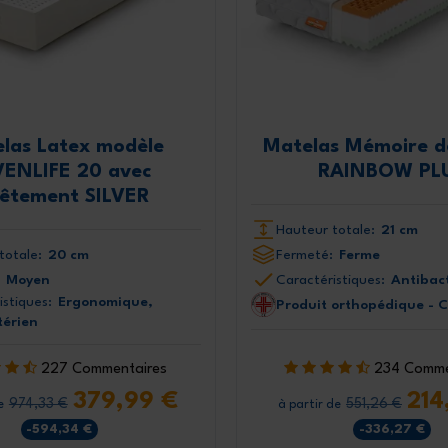
las Latex modèle
Matelas Mémoire d
VENLIFE 20 avec
RAINBOW PL
vêtement SILVER
Hauteur totale:
21 cm
totale:
20 cm
Fermeté:
Ferme
Moyen
Caractéristiques:
Antibact
istiques:
Ergonomique,
Produit orthopédique - 
térien
227 Commentaires
234 Comme
379,99 €
214
974,33 €
551,26 €
e
à partir de
-594,34 €
-336,27 €