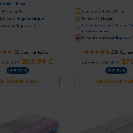
totale:
18 cm
Mi-Souple
Hauteur totale:
21 cm
istiques:
Ergonomique
Fermeté:
Moyen
Caractéristiques:
Frais, R
 orthopédique - CE
Ergonomique
Produit orthopédique - 
153 Commentaires
258 Comme
203,99 €
371
523,06 €
953,82 €
e
à partir de
-319,07 €
-581,83 €
EN SAVOIR PLUS
EN SAVOIR PLU