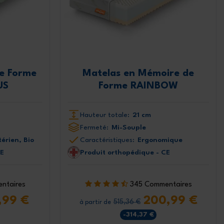
e Forme
Matelas en Mémoire de
US
Forme RAINBOW
Hauteur totale:
21 cm
Fermeté:
Mi-Souple
érien, Bio
Caractéristiques:
Ergonomique
CE
Produit orthopédique - CE
ntaires
345 Commentaires
,99 €
200,99 €
515,36 €
à partir de
-314,37 €