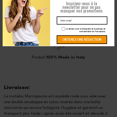
Inscrivez-vous à la
newsletter pour ne pas
manquer nos promotions
Je déclare avoir lu l'intégralité de la politique de
confidentialité de Marcapiuma.
Produit
100% Made in Italy
Livraison:
Le matelas Marcapiuma est expédié roulé sous vide avec
une double enveloppe en nylon, insérée dans une boîte
résistante qui assure l'intégrité, l'hygiène et garantit un
transport plus facile ; après avoir été ouvert et déroulé, il