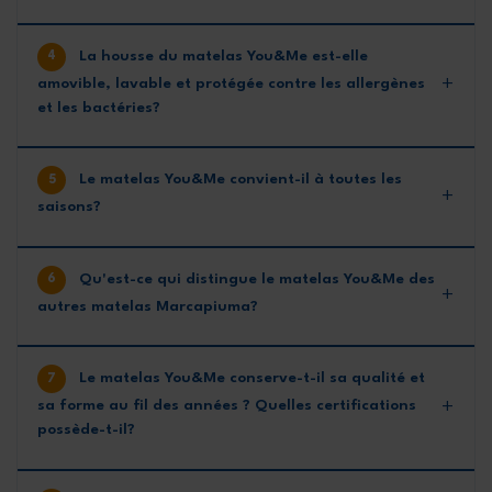
La housse du matelas You&Me est-elle
amovible, lavable et protégée contre les allergènes
et les bactéries?
Le matelas You&Me convient-il à toutes les
saisons?
Qu'est-ce qui distingue le matelas You&Me des
autres matelas Marcapiuma?
Le matelas You&Me conserve-t-il sa qualité et
sa forme au fil des années ? Quelles certifications
possède-t-il?