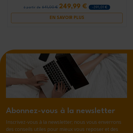
249,99 €
641,00 €
-391,01 €
à partir de
EN SAVOIR PLUS
Abonnez-vous à la newsletter
Inscrivez-vous à la newsletter; nous vous enverrons
des conseils utiles pour mieux vous reposer et des