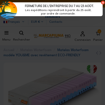
DERNIERS JOURS DE RÉDUCTIONS : DÉPÊCHE-TOI !>
FERMETURE DE L'ENTREPRISE DU 7 AU 23 AOÛT.
Les expéditions reprendront à partir du 25 août,
Marcapiuma
| Fabricants de matelas, oreillers et
par ordre de commande.
sommiers
Français
EUR €
Contacts
0
Menu
Rechercher
Connexion
Panier
Accueil
Matelas Waterfoam
Matelas Waterfoam
modèle YOU&ME avec revêtement ECO-FRIENDLY