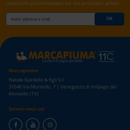
réductions personnalisées sur vos prochains achats.
Marcapiuma
Natale Nardello & figli Srl
31040 Via Montello, 7 | Venegazzù di Volpago del
Montello (TV)
Suivez-nous sur