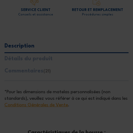
SERVICE CLIENT
RETOUR ET REMPLACEMENT
Conseils et assistance
Procédures simples
Description
Détails du produit
Commentaires
(21)
*Pour les dimensions de matelas personnalisées (non
standards), veuillez vous référer à ce qui est indiqué dans les
Conditions Générales de Vente
.
Caractéristiques de la housse :