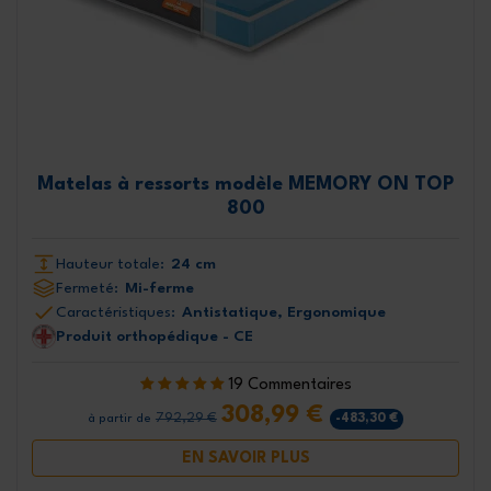
Matelas à ressorts modèle MEMORY ON TOP
800
Hauteur totale:
24 cm
Fermeté:
Mi-ferme
Caractéristiques:
Antistatique, Ergonomique
Produit orthopédique - CE
19 Commentaires
308,99 €
792,29 €
-483,30 €
à partir de
EN SAVOIR PLUS