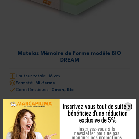
Matelas Mémoire de Forme modèle BIO
DREAM
Hauteur totale:
16 cm
Fermeté:
Mi-ferme
Caractéristiques:
Coton, Bio
200 Commentaires
Inscrivez-vous tout de suite et
bénéficiez d'une réduction
179,99 €
461,52 €
-281,53 €
à partir de
exclusive de 5%
EN SAVOIR PLUS
Inscrivez-vous à la
newsletter pour ne pas
manquer nos promotions