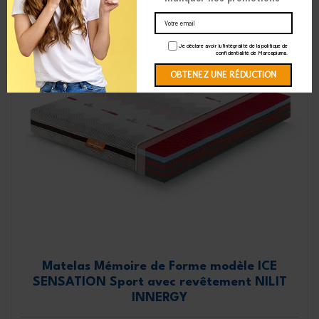
Je déclare avoir lu l'intégralité de la politique de
confidentialité de Marcapiuma.
Matelas Mémoire de Forme modèle ICE
SENSATION Sport avec revêtement NILIT
INNERGY