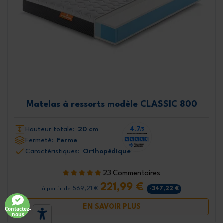
Matelas à ressorts modèle CLASSIC 800
Hauteur totale:
20 cm
Fermeté:
Ferme
Caractéristiques:
Orthopédique
23 Commentaires
221,99 €
569,21 €
-347,22 €
à partir de
EN SAVOIR PLUS
Contactez-
nous