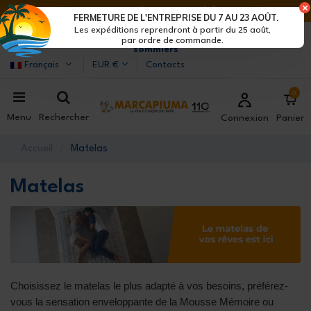
DERNIERS JOURS DE RÉDUCTIONS : DÉPÊCHE-TOI !>
FERMETURE DE L'ENTREPRISE DU 7 AU 23 AOÛT.
Les expéditions reprendront à partir du 25 août,
Marcapiuma
| Fabricants de matelas, oreillers et
par ordre de commande.
sommiers
Français
EUR €
Contacts
0
Menu
Rechercher
Connexion
Panier
Accueil
Matelas
Matelas
Choisissez le matelas le plus adapté à vos besoins, préférez-
vous la sensation enveloppante de la Mousse Mémoire ou