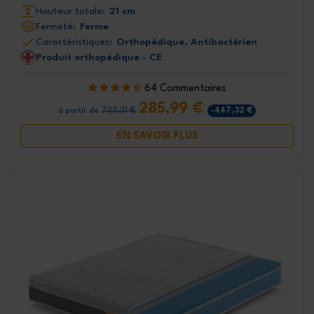
Hauteur totale:
21 cm
Fermeté:
Ferme
Caractéristiques:
Orthopédique, Antibactérien
Produit orthopédique - CE
64 Commentaires
285,99 €
733,31 €
-447,32 €
à partir de
EN SAVOIR PLUS