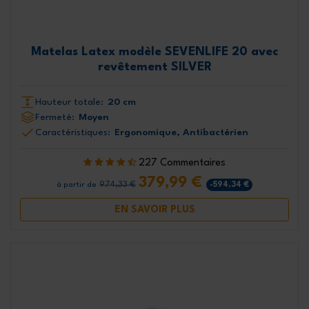
Matelas Latex modèle SEVENLIFE 20 avec
revêtement SILVER
Hauteur totale:
20 cm
Fermeté:
Moyen
Caractéristiques:
Ergonomique, Antibactérien
227 Commentaires
379,99 €
974,33 €
-594,34 €
à partir de
EN SAVOIR PLUS