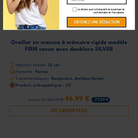
Je déclare avoir lu l'intégralité de la politique de
confidentialité de Marcapiuma.
Oreiller en mousse à mémoire rigide modèle
FIRM savon avec doublure SILVER
Hauteur totale:
12 cm
Fermeté:
Ferme
Caractéristiques:
Respirant, Antibactérien
Produit orthopédique - CE
46,99 €
120,49 €
-73,50 €
à partir de
EN SAVOIR PLUS