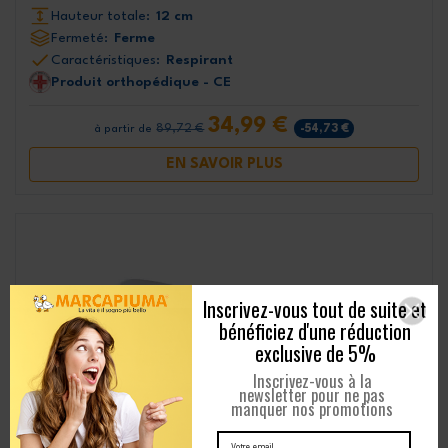
Hauteur totale:
12 cm
Fermeté:
Ferme
Caractéristiques:
Respirant
Produit orthopédique - CE
34,99 €
89,72 €
-54,73 €
à partir de
EN SAVOIR PLUS
Inscrivez-vous tout de suite et
bénéficiez d'une réduction
exclusive de 5%
Inscrivez-vous à la
newsletter pour ne pas
manquer nos promotions