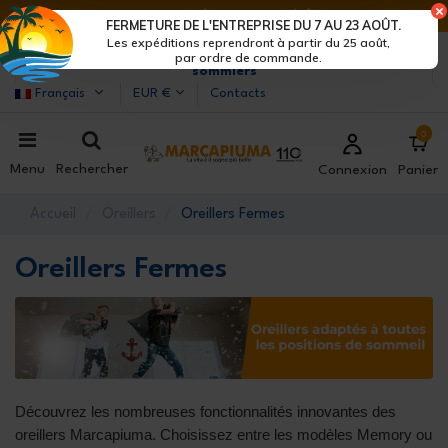
DERNIERS JOURS DE RÉDUCTIONS : DÉPÊCHE-TOI !>
FERMETURE DE L'ENTREPRISE DU 7 AU 23 AOÛT.
Les expéditions reprendront à partir du 25 août,
Marcapiuma
| Fabricants de matelas, oreillers et
par ordre de commande.
sommiers
Français
EUR €
Contacts
0
Menu
Rechercher
Connexion
Panier
Accueil
Oreillers
Oreillers Fermes
Oreillers Fermes
Découvrez les nombreuses fonctionnalités innovantes des
oreillers Marcapiuma. Choisissez entre les modèles Memory ou