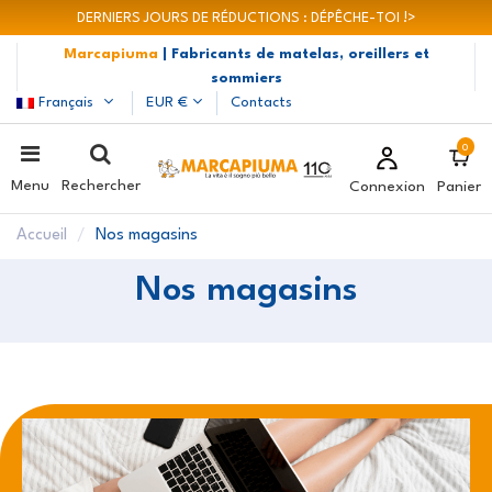
DERNIERS JOURS DE RÉDUCTIONS : DÉPÊCHE-TOI !>
Marcapiuma
| Fabricants de matelas, oreillers et
sommiers
Français
EUR €
Contacts
0
Menu
Rechercher
Connexion
Panier
Accueil
Nos magasins
Nos magasins