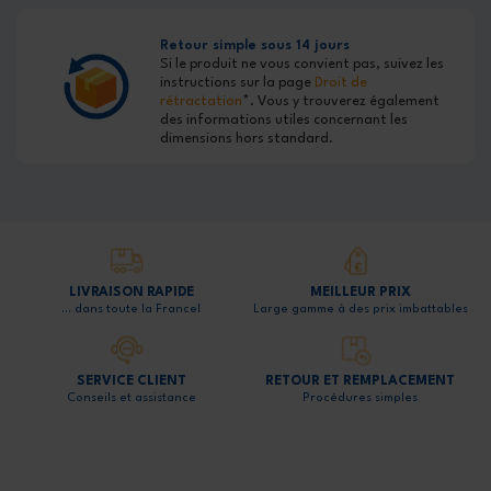
Retour simple sous 14 jours
Si le produit ne vous convient pas, suivez les
instructions sur la page
Droit de
rétractation
*. Vous y trouverez également
des informations utiles concernant les
dimensions hors standard.
LIVRAISON RAPIDE
MEILLEUR PRIX
… dans toute la France!
Large gamme à des prix imbattables
SERVICE CLIENT
RETOUR ET REMPLACEMENT
Conseils et assistance
Procédures simples