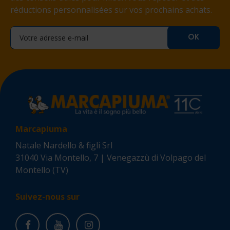
réductions personnalisées sur vos prochains achats.
Marcapiuma
Natale Nardello & figli Srl
31040 Via Montello, 7 | Venegazzù di Volpago del
Montello (TV)
Suivez-nous sur