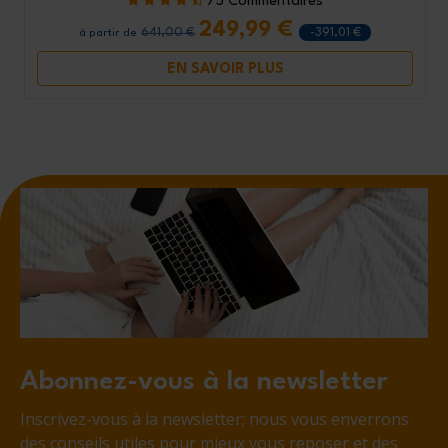
75 Commentaires
249,99 €
641,00 €
-391,01 €
à partir de
EN SAVOIR PLUS
Abonnez-vous à la newsletter
Inscrivez-vous à la newsletter; nous vous enverrons
des conseils utiles pour mieux vous reposer et des