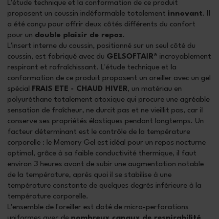
L'étude technique et la conformation de ce produit
proposent un coussin indéformable totalement
innovant
. Il
a été conçu pour offrir deux côtés différents du confort
pour un
double plaisir de repos
.
L'insert interne du coussin, positionné sur un seul côté du
coussin, est fabriqué avec du
GELSOFTAIR®
incroyablement
respirant et rafraîchissant. L'étude technique et la
conformation de ce produit proposent un oreiller avec un gel
spécial
FRAIS ETE - CHAUD HIVER
, un matériau en
polyuréthane totalement atoxique qui procure une agréable
sensation de fraîcheur, ne durcit pas et ne vieillit pas, car il
conserve ses propriétés élastiques pendant longtemps. Un
facteur déterminant est le contrôle de la température
corporelle : le Memory Gel est idéal pour un repos nocturne
optimal, grâce à sa faible conductivité thermique, il faut
environ 3 heures avant de subir une augmentation notable
de la température, après quoi il se stabilise à une
température constante de quelques degrés inférieure à la
température corporelle.
L'ensemble de l'oreiller est doté de micro-perforations
uniformes avec de
nombreux canaux de respirabilité