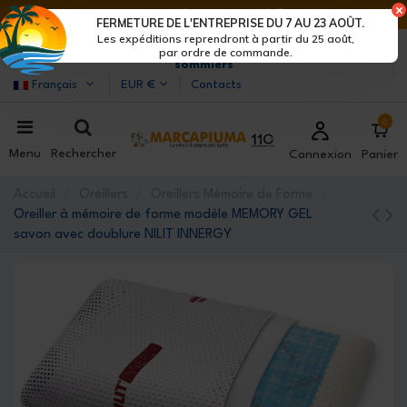
DERNIERS JOURS DE RÉDUCTIONS : DÉPÊCHE-TOI !>
FERMETURE DE L'ENTREPRISE DU 7 AU 23 AOÛT.
Les expéditions reprendront à partir du 25 août,
Marcapiuma
| Fabricants de matelas, oreillers et
par ordre de commande.
sommiers
Français
EUR €
Contacts
0
Menu
Rechercher
Connexion
Panier
Accueil
Oreillers
Oreillers Mémoire de Forme
Oreiller à mémoire de forme modèle MEMORY GEL
savon avec doublure NILIT INNERGY