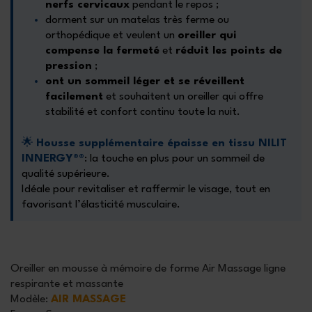
nerfs cervicaux
pendant le repos ;
dorment sur un matelas très ferme ou
orthopédique et veulent un
oreiller qui
compense la fermeté
et
réduit les points de
pression
;
ont un sommeil léger et se réveillent
facilement
et souhaitent un oreiller qui offre
stabilité et confort continu toute la nuit.
🌟
Housse supplémentaire épaisse en tissu NILIT
INNERGY®
®
: la touche en plus pour un sommeil de
qualité supérieure.
Idéale pour revitaliser et raffermir le visage, tout en
favorisant l’élasticité musculaire.
Oreiller en mousse à mémoire de forme
Air Massage ligne
respirante et massante
Modèle
:
AIR MASSAGE