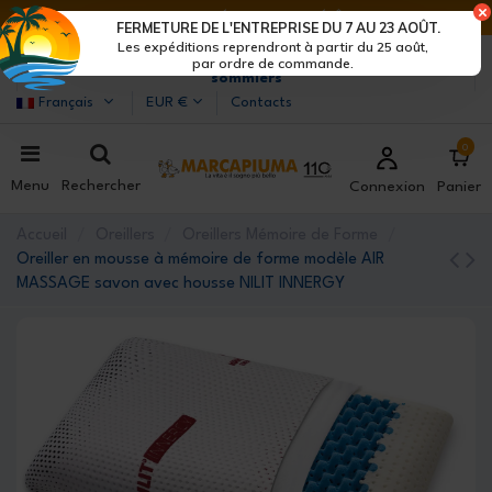
DERNIERS JOURS DE RÉDUCTIONS : DÉPÊCHE-TOI !>
FERMETURE DE L'ENTREPRISE DU 7 AU 23 AOÛT.
Les expéditions reprendront à partir du 25 août,
Marcapiuma
| Fabricants de matelas, oreillers et
par ordre de commande.
sommiers
Français
EUR €
Contacts
0
Menu
Rechercher
Connexion
Panier
Accueil
Oreillers
Oreillers Mémoire de Forme
Oreiller en mousse à mémoire de forme modèle AIR
MASSAGE savon avec housse NILIT INNERGY