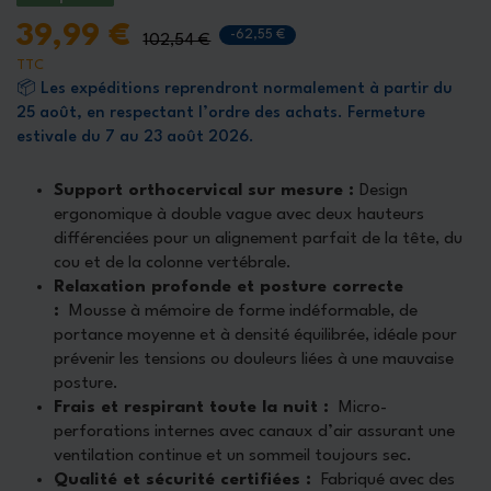
39,99 €
-62,55 €
102,54 €
TTC
📦 Les expéditions reprendront normalement à partir du
25 août, en respectant l’ordre des achats. Fermeture
estivale du 7 au 23 août 2026.
Support orthocervical sur mesure :
Design
ergonomique à double vague avec deux hauteurs
différenciées pour un alignement parfait de la tête, du
cou et de la colonne vertébrale.
Relaxation profonde et posture correcte
:
Mousse à mémoire de forme indéformable, de
portance moyenne et à densité équilibrée, idéale pour
prévenir les tensions ou douleurs liées à une mauvaise
posture.
Frais et respirant toute la nuit :
Micro-
perforations internes avec canaux d’air assurant une
ventilation continue et un sommeil toujours sec.
Qualité et sécurité certifiées :
Fabriqué avec des