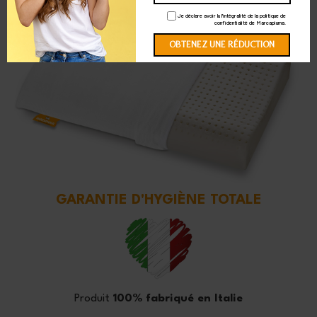
Je déclare avoir lu l'intégralité de la politique de
confidentialité de Marcapiuma.
GARANTIE D'HYGIÈNE TOTALE
Produit
100% fabriqué en Italie