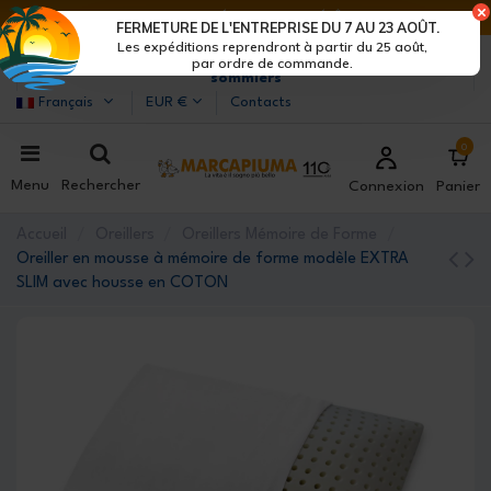
DERNIERS JOURS DE RÉDUCTIONS : DÉPÊCHE-TOI !>
FERMETURE DE L'ENTREPRISE DU 7 AU 23 AOÛT.
Les expéditions reprendront à partir du 25 août,
Marcapiuma
| Fabricants de matelas, oreillers et
par ordre de commande.
sommiers
Français
EUR €
Contacts
0
Menu
Rechercher
Connexion
Panier
Accueil
Oreillers
Oreillers Mémoire de Forme
Oreiller en mousse à mémoire de forme modèle EXTRA
SLIM avec housse en COTON