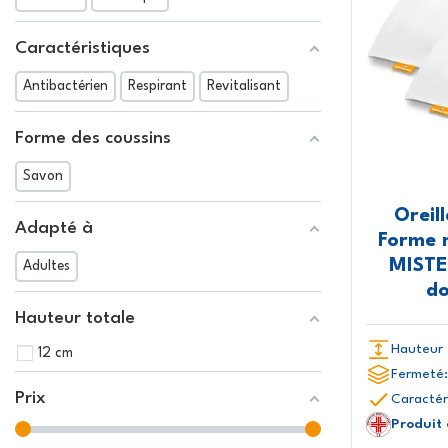
Caractéristiques
Antibactérien
Respirant
Revitalisant
Forme des coussins
Savon
Oreil
Adapté à
Forme 
MISTE
Adultes
d
Hauteur totale
Hauteur 
12 cm
Fermeté:
Prix
Caractér
Produit