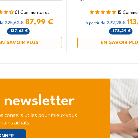
61 Commentaires
15 Comme
87,99 €
113
225,62 €
292,28 €
de
à partir de
-137,63 €
-178,29 €
EN SAVOIR PLUS
EN SAVOIR PLU
 newsletter
es conseils utiles pour mieux vous
hains achats.