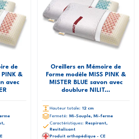
ire de
Oreillers en Mémoire de
 PINK &
Forme modèle MISS PINK &
n avec
MISTER BLUE savon avec
VER
doublure NILIT...
Hauteur totale:
12 cm
ferme
Fermeté:
Mi-Souple, Mi-ferme
nt,
Caractéristiques:
Respirant,
Revitalisant
CE
Produit orthopédique - CE