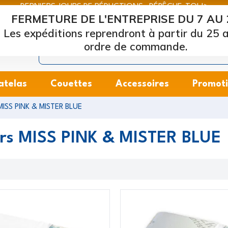
DERNIERS JOURS DE RÉDUCTIONS : DÉPÊCHE-TOI !>
FERMETURE DE L'ENTREPRISE DU 7 AU 
Marcapiuma
| Fabricants de matelas, oreillers et sommiers
Les expéditions reprendront à partir du 25 a
ordre de commande.
atelas
Couettes
Accessoires
Promot
 MISS PINK & MISTER BLUE
ers MISS PINK & MISTER BLUE