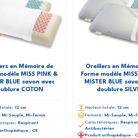
lers en Mémoire de
Oreillers en Mémo
modèle MISS PINK &
Forme modèle MISS
R BLUE savon avec
MISTER BLUE savo
oublure COTON
doublure SIL
totale:
12 cm
Hauteur totale:
12 cm
Mi-Souple, Mi-ferme
Fermeté:
Mi-Souple, Mi-
Caractéristiques:
Respira
istiques:
Respirant
Antibactérien
 orthopédique - CE
Produit orthopédique - 