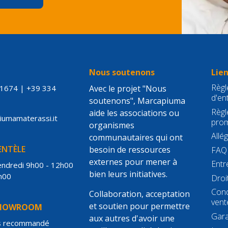
S
Nous soutenons
Lien
Règle
21674
|
+39 334
Avec le projet "Nous
d'en
soutenons", Marcapiuma
Règl
aide les associations ou
piumamaterassi.it
prom
organismes
Allé
communautaires qui ont
IENTÈLE
besoin de ressources
FAQ
externes pour mener à
Entr
vendredi 9h00 - 12h00
bien leurs initiatives.
h00
Droi
Cond
Collaboration, acceptation
vent
et soutien pour permettre
SHOWROOM
Gara
aux autres d'avoir une
s recommandé