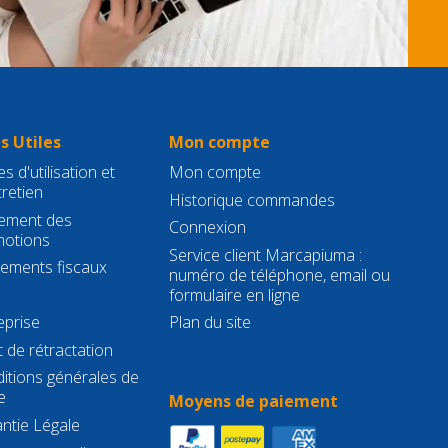
s Utiles
Mon compte
s d'utilisation et
Mon compte
tretien
Historique commandes
ement des
Connexion
otions
Service client Marcapiuma :
gements fiscaux
numéro de téléphone, email ou
formulaire en ligne
eprise
Plan du site
t de rétractation
itions générales de
e
Moyens de paiement
ntie Légale