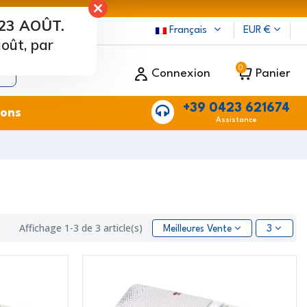
23 AOÛT.
Français
EUR €
oût, par
0
Connexion
Panier
+39 0423 621674
ions
Assistance
Affichage 1-3 de 3 article(s)
Meilleures Ventes
3