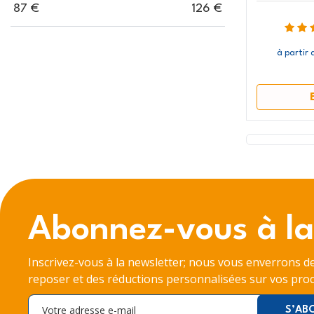
87
€
126
€
à partir 
Abonnez-vous à la
Inscrivez-vous à la newsletter; nous vous enverrons d
reposer et des réductions personnalisées sur vos proc