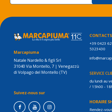
CONTACT
+39 0423 6
5323430
Marcapiuma
info@marca
Natale Nardello & figli Srl
31040 Via Montello, 7 | Venegazzù
di Volpago del Montello (TV)
SERVICE CL
du lundi au 
/ 15h00 - 18
Suivez-nous sur
HORAIRE 
Rendez-vou