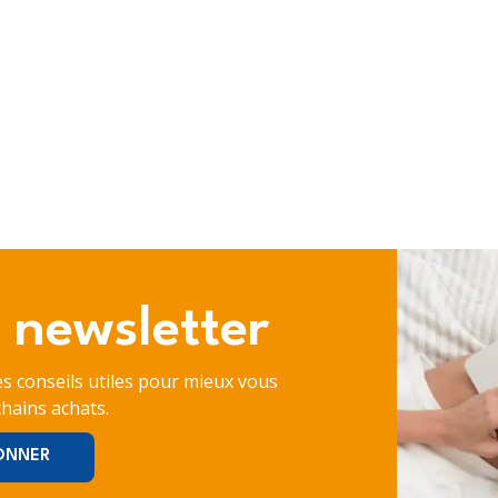
 newsletter
es conseils utiles pour mieux vous
hains achats.