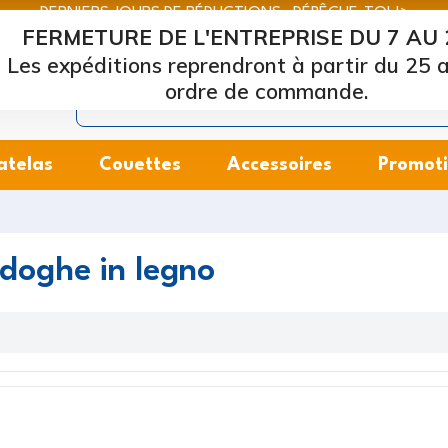
DERNIERS JOURS DE RÉDUCTIONS : DÉPÊCHE-TOI !>
FERMETURE DE L'ENTREPRISE DU 7 AU 
Marcapiuma
| Fabricants de matelas, oreillers et sommiers
Les expéditions reprendront à partir du 25 a
ordre de commande.
atelas
Couettes
Accessoires
Promot
 doghe in legno