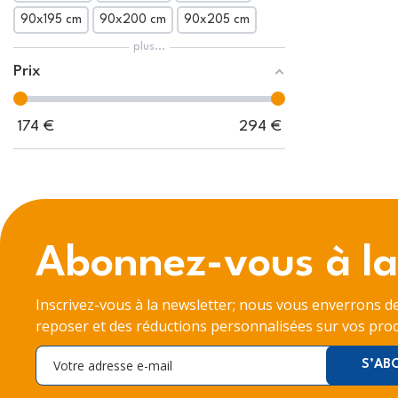
90x195 cm
90x200 cm
90x205 cm
plus...
Prix
174
€
294
€
Abonnez-vous à la
Inscrivez-vous à la newsletter; nous vous enverrons d
reposer et des réductions personnalisées sur vos proc