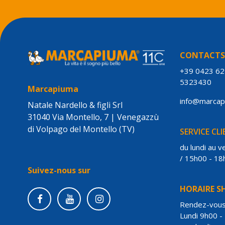
CONTACT
+39 0423 6
5323430
Marcapiuma
info@marca
Natale Nardello & figli Srl
31040 Via Montello, 7 | Venegazzù
di Volpago del Montello (TV)
SERVICE CL
du lundi au 
/ 15h00 - 18
Suivez-nous sur
HORAIRE 
Rendez-vou
Lundi 9h00 -