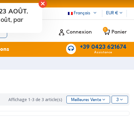
23 AOÛT.
Français
EUR €
oût, par
0
Connexion
Panier
+39 0423 621674
ions
Assistance
Affichage 1-3 de 3 article(s)
Meilleures Ventes
3