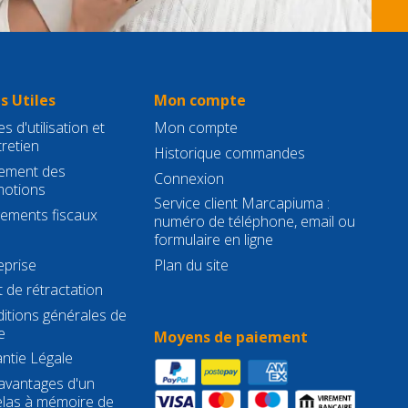
s Utiles
Mon compte
s d'utilisation et
Mon compte
tretien
Historique commandes
ement des
Connexion
otions
Service client Marcapiuma :
gements fiscaux
numéro de téléphone, email ou
formulaire en ligne
eprise
Plan du site
t de rétractation
itions générales de
e
Moyens de paiement
ntie Légale
avantages d'un
las à mémoire de