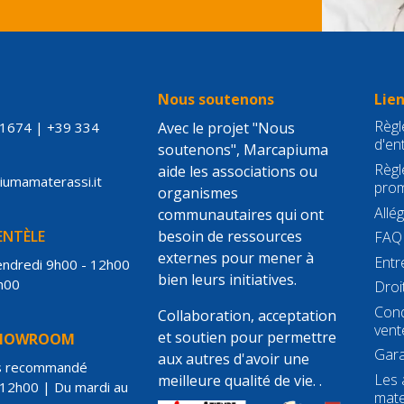
S
Nous soutenons
Lien
Règle
21674
|
+39 334
Avec le projet "Nous
d'en
soutenons", Marcapiuma
Règl
aide les associations ou
piumamaterassi.it
prom
organismes
Allé
communautaires qui ont
IENTÈLE
besoin de ressources
FAQ
externes pour mener à
Entr
vendredi 9h00 - 12h00
bien leurs initiatives.
h00
Droi
Cond
Collaboration, acceptation
vent
et soutien pour permettre
SHOWROOM
Gara
aux autres d'avoir une
s recommandé
Les 
meilleure qualité de vie. .
 12h00 | Du mardi au
mate