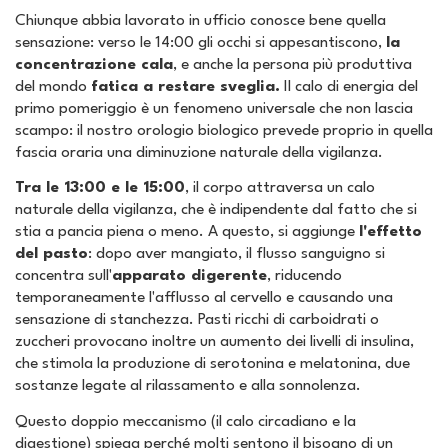
Chiunque abbia lavorato in ufficio conosce bene quella
sensazione: verso le 14:00 gli occhi si appesantiscono,
la
concentrazione cala
, e anche la persona più produttiva
del mondo
fatica a restare sveglia.
Il calo di energia del
primo pomeriggio è un fenomeno universale che non lascia
scampo: il nostro orologio biologico prevede proprio in quella
fascia oraria una diminuzione naturale della vigilanza.
Tra le 13:00 e le 15:00
, il corpo attraversa un calo
naturale della vigilanza, che è indipendente dal fatto che si
stia a pancia piena o meno. A questo, si aggiunge
l'effetto
del pasto
: dopo aver mangiato, il flusso sanguigno si
concentra sull'
apparato digerente
, riducendo
temporaneamente l'afflusso al cervello e causando una
sensazione di stanchezza. Pasti ricchi di carboidrati o
zuccheri provocano inoltre un aumento dei livelli di insulina,
che stimola la produzione di serotonina e melatonina, due
sostanze legate al rilassamento e alla sonnolenza.
Questo doppio meccanismo (il calo circadiano e la
digestione) spiega perché molti sentono il bisogno di un