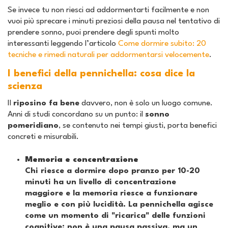
Se invece tu non riesci ad addormentarti facilmente e non
vuoi più sprecare i minuti preziosi della pausa nel tentativo di
prendere sonno, puoi prendere degli spunti molto
interessanti leggendo l’articolo
Come dormire subito: 20
tecniche e rimedi naturali per addormentarsi velocemente
.
I benefici della pennichella: cosa dice la
scienza
Il
riposino fa bene
davvero, non è solo un luogo comune.
Anni di studi concordano su un punto: il
sonno
pomeridiano
, se contenuto nei tempi giusti, porta benefici
concreti e misurabili.
Memoria e concentrazione
Chi riesce a dormire dopo pranzo per 10-20
minuti ha un livello di concentrazione
maggiore e la memoria riesce a funzionare
meglio e con più lucidità. La pennichella agisce
come un momento di "ricarica" delle funzioni
cognitive: non è una pausa passiva, ma un