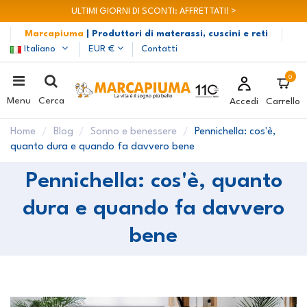
ULTIMI GIORNI DI SCONTI: AFFRETTATI! >
Marcapiuma
| Produttori di materassi, cuscini e reti
Italiano
EUR €
Contatti
0
Menu
Cerca
Accedi
Carrello
Home
Blog
Sonno e benessere
Pennichella: cos'è,
quanto dura e quando fa davvero bene
Pennichella: cos'è, quanto
dura e quando fa davvero
bene