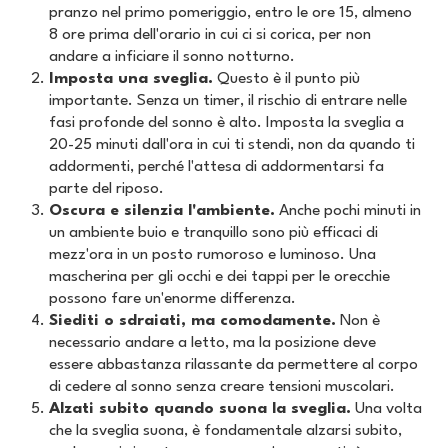
pranzo nel primo pomeriggio, entro le ore 15, almeno
8 ore prima dell'orario in cui ci si corica, per non
andare a inficiare il sonno notturno.
Imposta una sveglia.
Questo è il punto più
importante. Senza un timer, il rischio di entrare nelle
fasi profonde del sonno è alto. Imposta la sveglia a
20-25 minuti dall'ora in cui ti stendi, non da quando ti
addormenti, perché l'attesa di addormentarsi fa
parte del riposo.
Oscura e silenzia l'ambiente.
Anche pochi minuti in
un ambiente buio e tranquillo sono più efficaci di
mezz'ora in un posto rumoroso e luminoso. Una
mascherina per gli occhi e dei tappi per le orecchie
possono fare un'enorme differenza.
Siediti o sdraiati, ma comodamente.
Non è
necessario andare a letto, ma la posizione deve
essere abbastanza rilassante da permettere al corpo
di cedere al sonno senza creare tensioni muscolari.
Alzati subito quando suona la sveglia.
Una volta
che la sveglia suona, è fondamentale alzarsi subito,