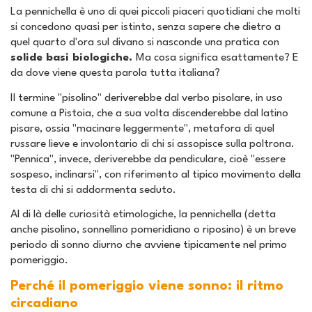
La pennichella è uno di quei piccoli piaceri quotidiani che molti
si concedono quasi per istinto, senza sapere che dietro a
quel quarto d'ora sul divano si nasconde una pratica con
solide basi biologiche.
Ma cosa significa esattamente? E
da dove viene questa parola tutta italiana?
Il termine "pisolino" deriverebbe dal verbo
pisolare
, in uso
comune a Pistoia, che a sua volta discenderebbe dal latino
pisare
, ossia "macinare leggermente", metafora di quel
russare lieve e involontario di chi si assopisce sulla poltrona.
"Pennica", invece, deriverebbe da
pendiculare
, cioè "essere
sospeso, inclinarsi", con riferimento al tipico movimento della
testa di chi si addormenta seduto.
Al di là delle curiosità etimologiche, la pennichella (detta
anche pisolino, sonnellino pomeridiano o riposino) è un breve
periodo di sonno diurno che avviene tipicamente nel primo
pomeriggio.
Perché il pomeriggio viene sonno: il ritmo
circadiano