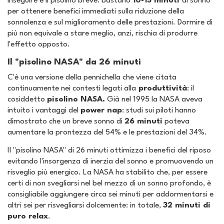
inseguire è il pisolino breve: bastano
10-15 minuti
di sonno
per ottenere benefici immediati sulla riduzione della
sonnolenza e sul miglioramento delle prestazioni. Dormire di
più non equivale a stare meglio, anzi, rischia di produrre
l'effetto opposto.
Il "pisolino NASA" da 26 minuti
C'è una versione della pennichella che viene citata
continuamente nei contesti legati alla
produttività
: il
cosiddetto
pisolino NASA
.
Già nel 1995 la NASA aveva
intuito i vantaggi del
power nap
: studi sui piloti hanno
dimostrato che un breve sonno di
26 minuti
poteva
aumentare la prontezza del 54% e le prestazioni del 34%.
Il "pisolino NASA" di 26 minuti ottimizza i benefici del riposo
evitando l'insorgenza di inerzia del sonno e promuovendo un
risveglio più energico. La NASA ha stabilito che, per essere
certi di non svegliarsi nel bel mezzo di un sonno profondo, è
consigliabile aggiungere circa sei minuti per addormentarsi e
altri sei per risvegliarsi dolcemente: in totale,
32 minuti di
puro relax
.