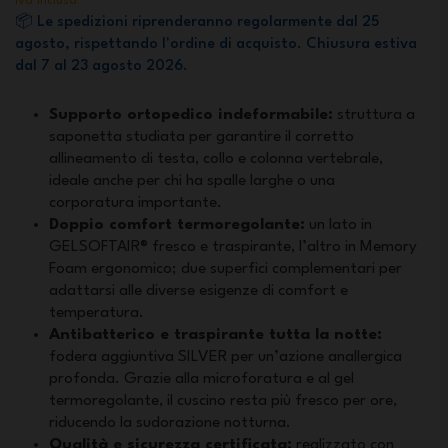
Iva inclusa
📦 Le spedizioni riprenderanno regolarmente dal 25
agosto, rispettando l'ordine di acquisto. Chiusura estiva
dal 7 al 23 agosto 2026.
Supporto ortopedico indeformabile:
struttura a
saponetta studiata per garantire il corretto
allineamento di testa, collo e colonna vertebrale,
ideale anche per chi ha spalle larghe o una
corporatura importante.
Doppio comfort termoregolante:
un lato in
GELSOFTAIR® fresco e traspirante, l’altro in Memory
Foam ergonomico; due superfici complementari per
adattarsi alle diverse esigenze di comfort e
temperatura.
Antibatterico e traspirante tutta la notte:
fodera aggiuntiva SILVER per un’azione anallergica
profonda. Grazie alla microforatura e al gel
termoregolante, il cuscino resta più fresco per ore,
riducendo la sudorazione notturna.
Qualità e sicurezza certificata:
realizzato con