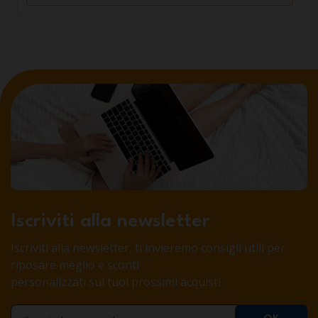
Iscriviti alla newsletter
Iscriviti alla newsletter, ti invieremo consigli utili per
riposare meglio e sconti
personalizzati sui tuoi prossimi acquisti.