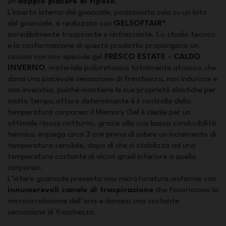
un
doppio piacere di riposo
.
L'inserto interno del guanciale, posizionato solo su un lato
del guanciale, è realizzato con
GELSOFTAIR®
incredibilmente traspirante e rinfrescante. Lo studio tecnico
e la conformazione di questo prodotto propongono un
cuscino con uno speciale gel
FRESCO ESTATE - CALDO
INVERNO
, materiale poliuretanico totalmente atossico che
dona una piacevole sensazione di freschezza, non indurisce e
non invecchia, poiché mantiene le sue proprietà elastiche per
molto tempo.attore determinante è il controllo della
temperatura corporea: il Memory Gel è ideale per un
ottimale riposo notturno, grazie alla sua bassa conducibilità
termica, impiega circa 3 ore prima di subire un incremento di
temperatura sensibile, dopo di che si stabilizza ad una
temperatura costante di alcuni gradi inferiore a quella
corporea.
L’intero guanciale presenta una microforatura uniforme con
innumerevoli canale di traspirazione
che favoriscono la
microcircolazione dell’aria e donano una costante
sensazione di freschezza.