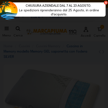
ULTIMI GIORNI DI SCONTI: AFFRETTATI! >
CHIUSURA AZIENDALE DAL 7 AL 23 AGOSTO.
Le spedizioni riprenderanno dal 25 Agosto, in ordine
Marcapiuma
| Produttori di materassi, cuscini e reti
d'acquisto.
Italiano
EUR €
Contatti
0
Menu
Cerca
Accedi
Carrello
Home
Cuscini
Cuscini Memory
Cuscino in
Memory modello Memory GEL saponetta con fodera
SILVER