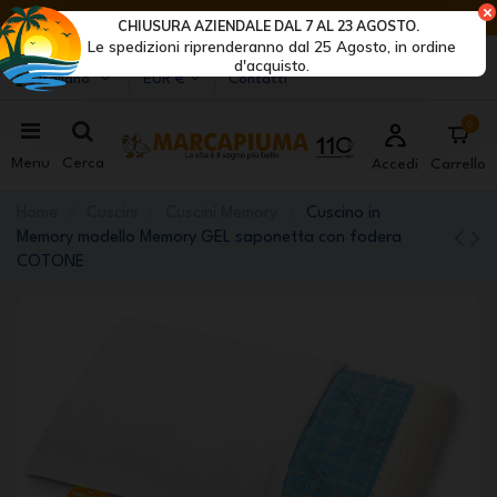
ULTIMI GIORNI DI SCONTI: AFFRETTATI! >
CHIUSURA AZIENDALE DAL 7 AL 23 AGOSTO.
Le spedizioni riprenderanno dal 25 Agosto, in ordine
Marcapiuma
| Produttori di materassi, cuscini e reti
d'acquisto.
Italiano
EUR €
Contatti
0
Menu
Cerca
Accedi
Carrello
Home
Cuscini
Cuscini Memory
Cuscino in
Memory modello Memory GEL saponetta con fodera
COTONE