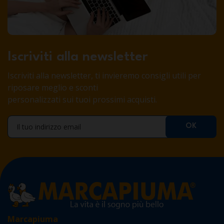
Iscriviti alla newsletter
Iscriviti alla newsletter, ti invieremo consigli utili per
riposare meglio e sconti
personalizzati sui tuoi prossimi acquisti.
Marcapiuma