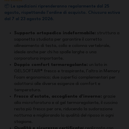
Iva inclusa
📦 Le spedizioni riprenderanno regolarmente dal 25
agosto, rispettando l'ordine di acquisto. Chiusura estiva
dal 7 al 23 agosto 2026.
Supporto ortopedico indeformabile:
struttura a
saponetta studiata per garantire il corretto
allineamento di testa, collo e colonna vertebrale,
ideale anche per chi ha spalle larghe o una
corporatura importante.
Doppio comfort termoregolante:
un lato in
GELSOFTAIR® fresco e traspirante, l’altro in Memory
Foam ergonomico; due superfici complementari per
adattarsi alle diverse esigenze di comfort e
temperatura.
Fresco d’estate, accogliente d’inverno:
grazie
alla microforatura e al gel termoregolante, il cuscino
resta più fresco per ore, riducendo la sudorazione
notturna e migliorando la qualità del riposo in ogni
stagione.
Qualità e sicurezza certificata:
realizzato con