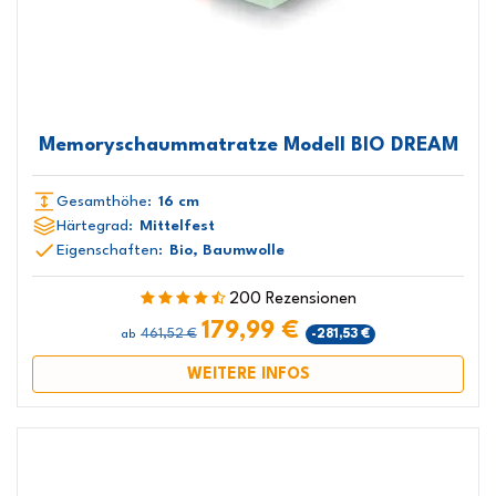
Memoryschaummatratze Modell BIO DREAM
Gesamthöhe:
16 cm
Härtegrad:
Mittelfest
Eigenschaften:
Bio, Baumwolle
200 Rezensionen
179,99 €
461,52 €
-281,53 €
ab
WEITERE INFOS