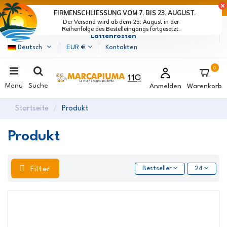
LETZTE TAGE DER RABATTE: BEEIL DICH! >
FIRMENSCHLIESSUNG VOM 7. BIS 23. AUGUST.
Der Versand wird ab dem 25. August in der
Marcapiuma
| Hersteller von Matratzen, Kissen und
Reihenfolge des Bestelleingangs fortgesetzt.
Lattenrosten
Deutsch
EUR €
Kontakten
0
Menu
Suche
Anmelden
Warenkorb
Startseite
Produkt
Produkt
Filter
Bestseller
24