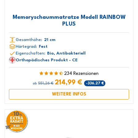
Memoryschaummatratze Modell RAINBOW
PLUS
Gesamthöhe:
21 cm
Härtegrad:
Fest
Eigenschaften:
Bio, Antibakteriell
Orthopädisches Produkt - CE
234 Rezensionen
214,99 €
551,26 €
-336,27 €
ab
WEITERE INFOS