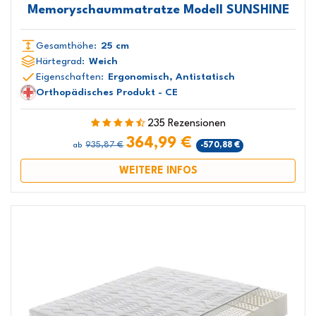
Memoryschaummatratze Modell SUNSHINE
Gesamthöhe:
25 cm
Härtegrad:
Weich
Eigenschaften:
Ergonomisch, Antistatisch
Orthopädisches Produkt - CE
235 Rezensionen
364,99 €
935,87 €
-570,88 €
ab
WEITERE INFOS