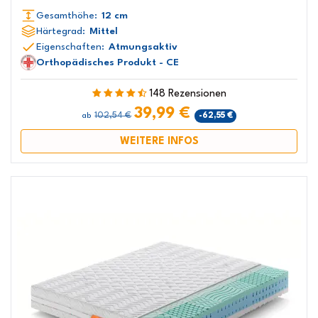
Gesamthöhe:
12 cm
Härtegrad:
Mittel
Eigenschaften:
Atmungsaktiv
Orthopädisches Produkt - CE
148 Rezensionen
39,99 €
102,54 €
-62,55 €
ab
WEITERE INFOS