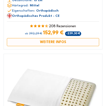
Gesamthöhe:
15 cm
Härtegrad:
Mittel
Eigenschaften:
Orthopädisch
Orthopädisches Produkt - CE
208 Rezensionen
152,99 €
392,29 €
-239,30 €
ab
WEITERE INFOS