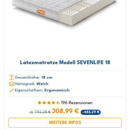
Latexmatratze Modell SEVENLIFE 18
Gesamthöhe:
18 cm
Härtegrad:
Weich
Eigenschaften:
Ergonomisch
196 Rezensionen
308,99 €
792,28 €
-483,29 €
ab
WEITERE INFOS