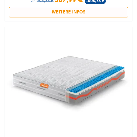
387,99 €
994,85 €
-606,86 €
ab
WEITERE INFOS