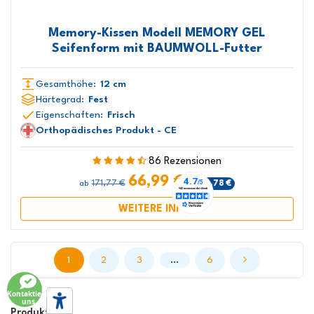
Memory-Kissen Modell MEMORY GEL
Seifenform mit BAUMWOLL-Futter
Gesamthöhe:
12 cm
Härtegrad:
Fest
Eigenschaften:
Frisch
Orthopädisches Produkt - CE
86 Rezensionen
66,99 €
171,77 €
-104,78 €
ab
WEITERE INFOS
…
1
2
3
6
Kontaktiere
uns
Produkt