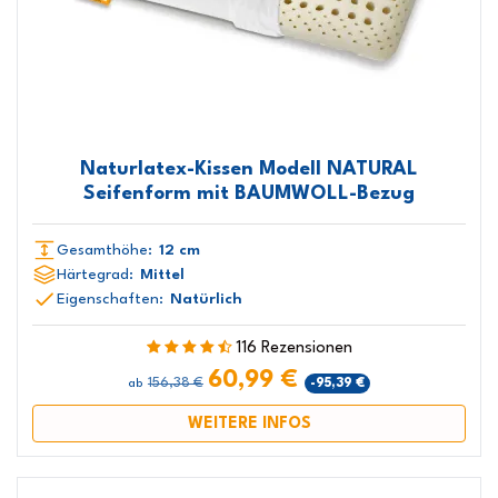
Naturlatex-Kissen Modell NATURAL
Seifenform mit BAUMWOLL-Bezug
Gesamthöhe:
12 cm
Härtegrad:
Mittel
Eigenschaften:
Natürlich
116 Rezensionen
60,99 €
156,38 €
-95,39 €
ab
WEITERE INFOS