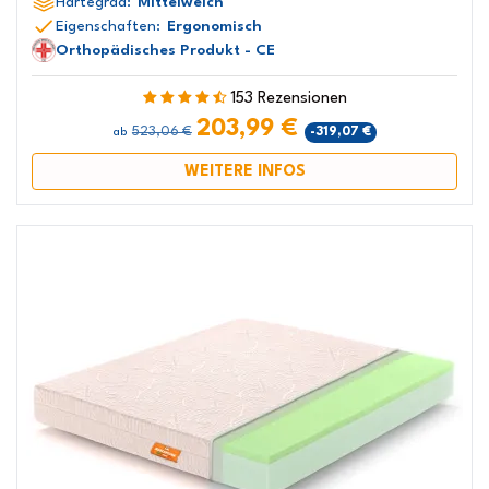
Härtegrad:
Mittelweich
Eigenschaften:
Ergonomisch
Orthopädisches Produkt - CE
153 Rezensionen
203,99 €
523,06 €
-319,07 €
ab
WEITERE INFOS