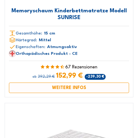
Memoryschaum Kinderbettmatratze Modell
SUNRISE
Gesamthöhe:
15 cm
Härtegrad:
Mittel
Eigenschaften:
Atmungsaktiv
Orthopädisches Produkt - CE
67 Rezensionen
152,99 €
392,29 €
-239,30 €
ab
WEITERE INFOS