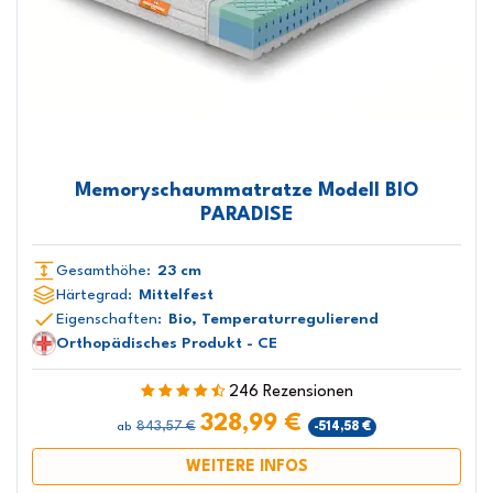
Memoryschaummatratze Modell BIO
PARADISE
Gesamthöhe:
23 cm
Härtegrad:
Mittelfest
Eigenschaften:
Bio, Temperaturregulierend
Orthopädisches Produkt - CE
246 Rezensionen
328,99 €
843,57 €
-514,58 €
ab
WEITERE INFOS