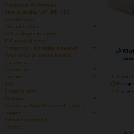
Materassi Waterfoam
170x195 cm
170x200 cm
170x205 cm
Rete a doghe NATURE MED
motorizzata
170x210 cm
170x220 cm
180x180 cm
Cuscini Lattice
180x190 cm
180x195 cm
Reti a doghe in legno
100 notti di prova
180x200 cm (Standard)
180x205 cm
Materassini bambino e neonati
🌙 Ma
180x210 cm
180x220 cm
200x200 cm
Fuori tutto di mezza estate
mod
Promozioni
Materassi
Altezza t
Cuscini
Reti
Sostegno
Sistema letto
Proprietà
Accessori
Materassi New Memory + Lattice
Topper
Materassi a molle
Kit piedi