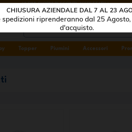
ULTIMI GIORNI DI SCONTI: AFFRETTATI! >
CHIUSURA AZIENDALE DAL 7 AL 23 AGO
Marcapiuma
| Produttori di materassi, cuscini e reti
 spedizioni riprenderanno dal 25 Agosto, 
d'acquisto.
by
Topper
Piumini
Accessori
Pro
ti