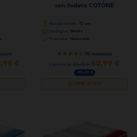
con fodera COTONE
Altezza totale:
12 cm
Sostegno:
Medio
%
Proprietà:
Naturale
nsioni
116 recensioni
2,99 €
60,99 €
156,38 €
A partire da
-95,39 €
SCOPRI DI PIÙ