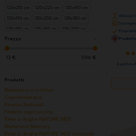
120x210 cm
120x220 cm
130x190 cm
Altezza t
130x195 cm
130x200 cm
135x180 cm
Sostegno
135x190 cm
135x195 cm
135x200 cm
Proprietà
Prezzo
Prodotto
140x180 cm
140x190 cm
140x195 cm
140x200 cm
140x205 cm
140x210 cm
13
€
596
€
140x220 cm
150x180 cm
150x190 cm
A partire 
150x195 cm
150x200 cm
150x205 cm
Prodotti
150x210 cm
150x220 cm
160x180 cm
Materassi in Lattice
160x190 cm (Standard)
160x195 cm
Coprimaterassi
160x200 cm (Standard)
160x205 cm
Piumini Naturali
Fodera copricuscino
160x210 cm
160x220 cm
165x190 cm
Rete a doghe NATURE MED
165x195 cm
165x200 cm
165x205 cm
Materassi Memory
Rete a doghe NATURE MED manuale
165x210 cm
165x220 cm
170x190 cm