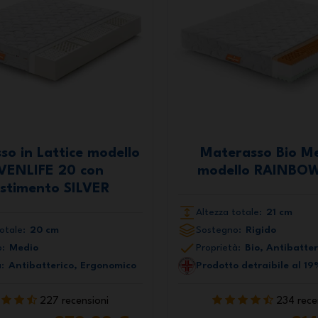
so in Lattice modello
Materasso Bio M
VENLIFE 20 con
modello RAINBO
estimento SILVER
Altezza totale:
21 cm
otale:
20 cm
Sostegno:
Rigido
:
Medio
Proprietà:
Bio, Antibatter
:
Antibatterico, Ergonomico
Prodotto detraibile al 19
227 recensioni
234 rece