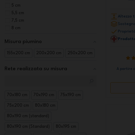
5 cm
5,5 cm
Altezza t
7,5 cm
Sostegno
8 cm
Proprietà
Prodotto
Misura piumino
155x200 cm
200x200 cm
250x200 cm
Rete realizzata su misura
A partire 
70x180 cm
70x190 cm
75x190 cm
75x200 cm
80x180 cm
80x190 cm (standard)
80x190 cm (Standard)
80x195 cm