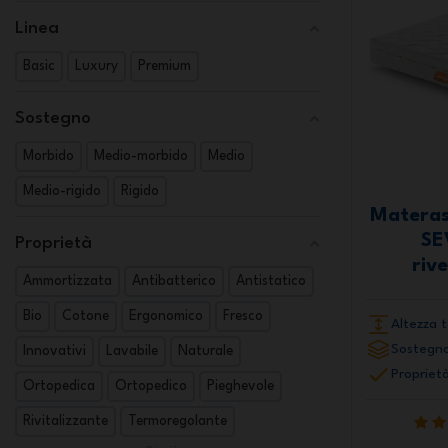
Linea
Basic
Luxury
Premium
Sostegno
Morbido
Medio-morbido
Medio
Medio-rigido
Rigido
Materas
SE
Proprietà
riv
Ammortizzata
Antibatterico
Antistatico
Bio
Cotone
Ergonomico
Fresco
Altezza t
Sostegno
Innovativi
Lavabile
Naturale
Proprietà
Ortopedica
Ortopedico
Pieghevole
Rivitalizzante
Termoregolante