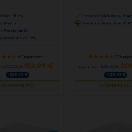
otale:
15 cm
Proprietà:
Naturale, Amm
:
Medio
Prodotto detraibile al 19
:
Traspirante
 detraibile al 19%
67 recensioni
106 rece
152,99 €
20
392,29 €
525,62 €
da
A partire da
-239,30 €
-320,63 €
SCOPRI DI PIÙ
SCOPRI DI PIÙ