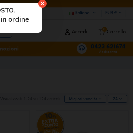
STO.
Italiano
EUR €
in ordine
0
Accedi
Carrello
0423 621674
mozioni
Assistenza
Visualizzati 1-24 su 124 articoli
Migliori vendite
24