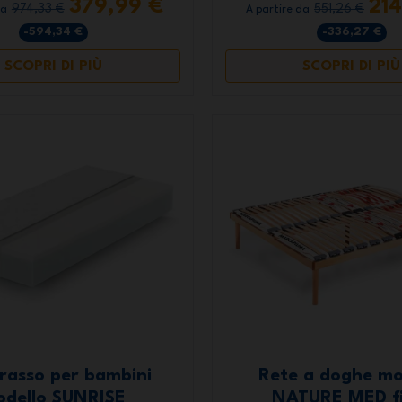
379,99 €
21
974,33 €
551,26 €
da
A partire da
-594,34 €
-336,27 €
SCOPRI DI PIÙ
SCOPRI DI PIÙ
rasso per bambini
Rete a doghe mo
dello SUNRISE
NATURE MED fi