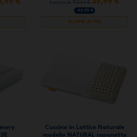
8,99 €
39,99 €
102,54 €
A partire da
-62,55 €
SCOPRI DI PIÙ
emory
Cuscino in Lattice Naturale
ISE
modello NATURAL saponetta