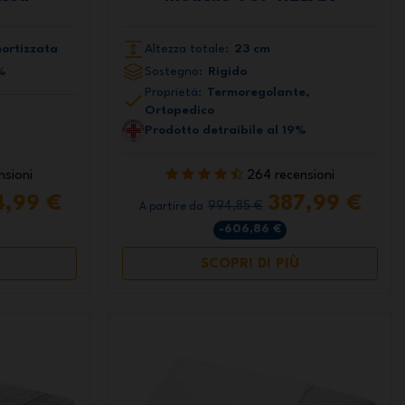
ortizzata
Altezza totale:
23 cm
%
Sostegno:
Rigido
Proprietà:
Termoregolante,
Ortopedico
Prodotto detraibile al 19%
nsioni
264 recensioni
4,99 €
387,99 €
994,85 €
A partire da
-606,86 €
SCOPRI DI PIÙ