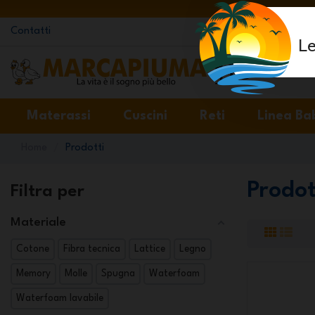
Contatti
Le
Materassi
Cuscini
Reti
Linea Ba
Home
Prodotti
Prodot
Filtra per
Materiale
Cotone
Fibra tecnica
Lattice
Legno
Memory
Molle
Spugna
Waterfoam
Waterfoam lavabile