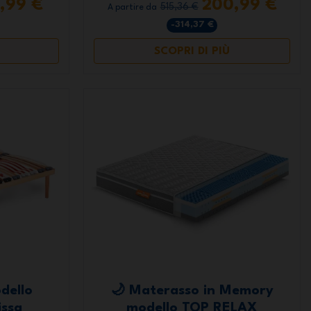
4,99 €
200,99 €
515,36 €
A partire da
-314,37 €
SCOPRI DI PIÙ
dello
🌙 Materasso in Memory
ssa
modello TOP RELAX