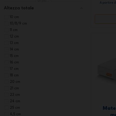
Di più...
A partire 
Altezza totale
10 cm
10/8/9 cm
11 cm
12 cm
13 cm
14 cm
15 cm
16 cm
17 cm
18 cm
20 cm
21 cm
23 cm
24 cm
25 cm
Mate
4,5 cm
mo