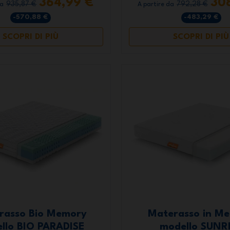
364,99 €
30
935,87 €
792,28 €
da
A partire da
-570,88 €
-483,29 €
SCOPRI DI PIÙ
SCOPRI DI PIÙ
rasso Bio Memory
Materasso in M
llo BIO PARADISE
modello SUNR