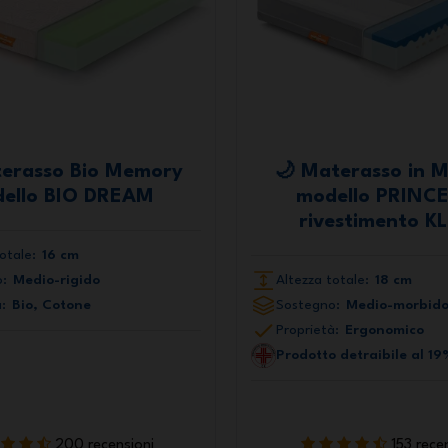
terasso Bio Memory
🌙 Materasso in 
ello BIO DREAM
modello PRINCE
rivestimento K
otale:
16 cm
:
Medio-rigido
Altezza totale:
18 cm
:
Bio, Cotone
Sostegno:
Medio-morbid
Proprietà:
Ergonomico
Prodotto detraibile al 19
200 recensioni
153 rece