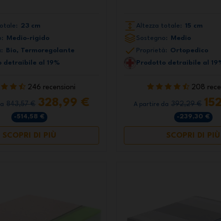
otale:
23 cm
Altezza totale:
15 cm
:
Medio-rigido
Sostegno:
Medio
:
Bio, Termoregolante
Proprietà:
Ortopedico
 detraibile al 19%
Prodotto detraibile al 19
246 recensioni
208 rece
328,99 €
15
843,57 €
392,29 €
da
A partire da
-514,58 €
-239,30 €
SCOPRI DI PIÙ
SCOPRI DI PIÙ