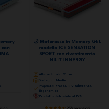
Memory
🌙 Materasso in Memory GEL
 con
modello ICE SENSATION
LIMA
SPORT con rivestimento
NILIT INNERGY
o
Altezza totale:
21 cm
Sostegno:
Medio
Proprietà:
Fresco, Rivitalizzante,
%
Ergonomico
Prodotto detraibile al 19%
nsioni
258 recensioni