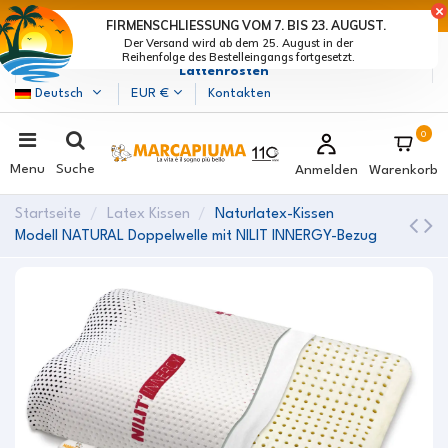
LETZTE TAGE DER RABATTE: BEEIL DICH! >
FIRMENSCHLIESSUNG VOM 7. BIS 23. AUGUST.
Der Versand wird ab dem 25. August in der
Marcapiuma
| Hersteller von Matratzen, Kissen und
Reihenfolge des Bestelleingangs fortgesetzt.
Lattenrosten
Deutsch
EUR €
Kontakten
0
Menu
Suche
Anmelden
Warenkorb
Startseite
Latex Kissen
Naturlatex-Kissen
Modell NATURAL Doppelwelle mit NILIT INNERGY-Bezug