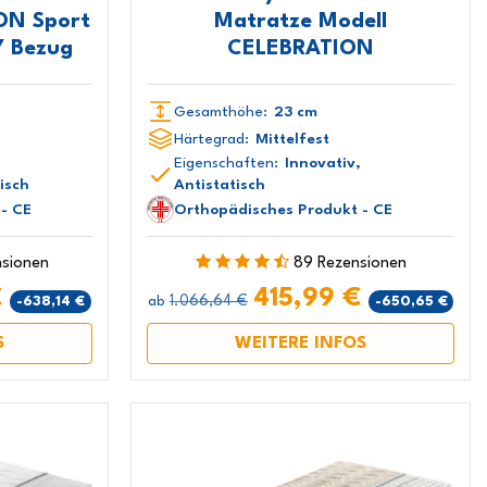
ON Sport
Matratze Modell
Y Bezug
CELEBRATION
Gesamthöhe:
23 cm
Härtegrad:
Mittelfest
Eigenschaften:
Innovativ,
isch
Antistatisch
- CE
Orthopädisches Produkt - CE
nsionen
89 Rezensionen
€
415,99 €
1.066,64 €
-638,14 €
-650,65 €
ab
S
WEITERE INFOS