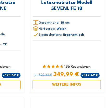
tratze
Latexmatratze Modell
INE
SEVENLIFE 18
Gesamthöhe:
18 cm
Härtegrad:
Weich
ch,
Eigenschaften:
Ergonomisch
- CE
nsionen
196 Rezensionen
€
349,99 €
897,41 €
-625,62 €
-547,42 €
ab
S
WEITERE INFOS