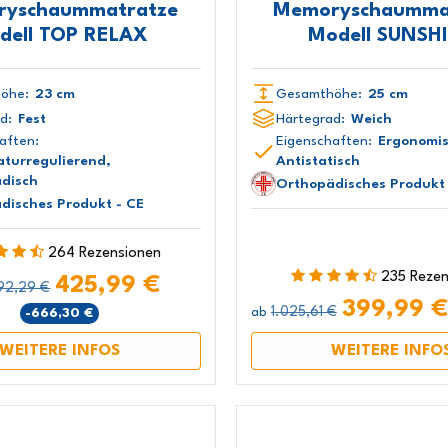
yschaummatratze
Memoryschaumma
dell TOP RELAX
Modell SUNSH
öhe:
23 cm
Gesamthöhe:
25 cm
d:
Fest
Härtegrad:
Weich
aften:
Eigenschaften:
Ergonomis
turregulierend,
Antistatisch
disch
Orthopädisches Produkt 
disches Produkt - CE
264 Rezensionen
235 Reze
425,99 €
92,29 €
399,99 
1.025,61 €
-666,30 €
ab
WEITERE INFOS
WEITERE INFO