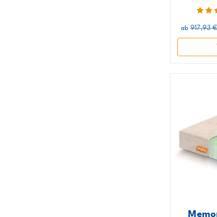
917,93 
ab
Memor