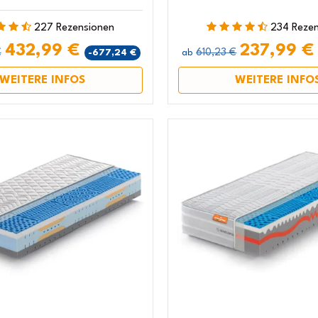
227 Rezensionen
234 Reze
432,99 €
237,99 
€
610,23 €
-677,24 €
ab
WEITERE INFOS
WEITERE INFO