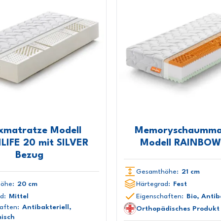
xmatratze Modell
Memoryschaumma
LIFE 20 mit SILVER
Modell RAINBOW
Bezug
Gesamthöhe:
21 cm
öhe:
20 cm
Härtegrad:
Fest
d:
Mittel
Eigenschaften:
Bio, Antib
aften:
Antibakteriell,
Orthopädisches Produkt 
isch