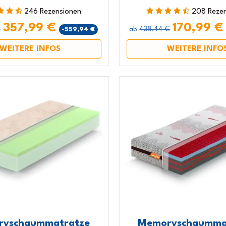
246 Rezensionen
208 Reze
357,99 €
170,99 
€
438,44 €
-559,94 €
ab
WEITERE INFOS
WEITERE INFO
yschaummatratze
Memoryschaumma