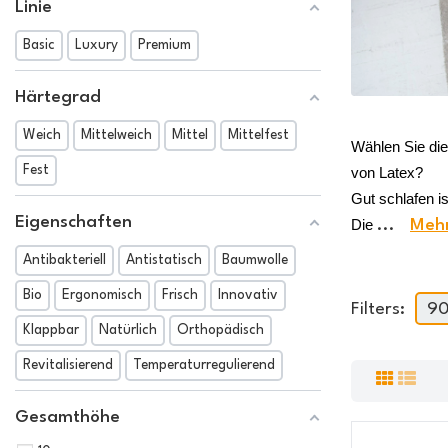
Linie
Basic
Luxury
Premium
Härtegrad
Weich
Mittelweich
Mittel
Mittelfest
Wählen Sie di
Fest
von Latex? 
Gut schlafen is
Eigenschaften
Die 
...
Mehr
Antibakteriell
Antistatisch
Baumwolle
Bio
Ergonomisch
Frisch
Innovativ
Filters:
9
Klappbar
Natürlich
Orthopädisch
Revitalisierend
Temperaturregulierend
Gesamthöhe