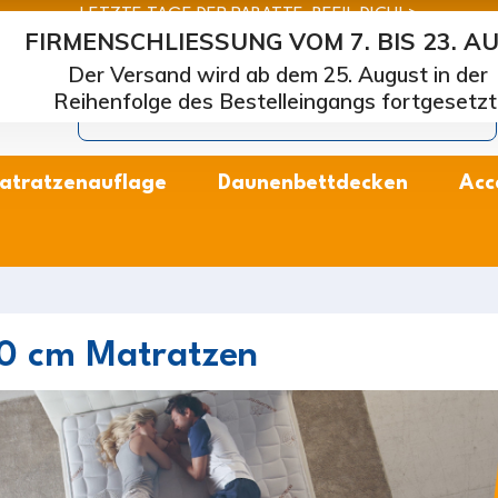
LETZTE TAGE DER RABATTE: BEEIL DICH! >
FIRMENSCHLIESSUNG VOM 7. BIS 23. A
arcapiuma
| Hersteller von Matratzen, Kissen und Lattenros
Der Versand wird ab dem 25. August in der
Reihenfolge des Bestelleingangs fortgesetzt
atratzenauflage
Daunenbettdecken
Acc
0 cm Matratzen