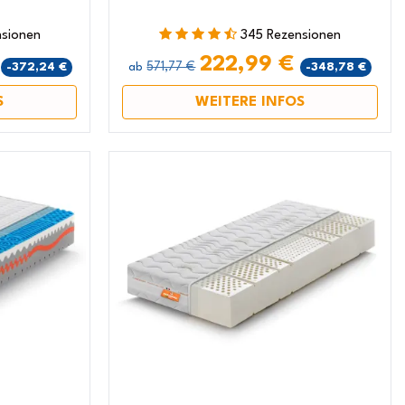
nsionen
345 Rezensionen
€
222,99 €
571,77 €
-372,24 €
-348,78 €
ab
S
WEITERE INFOS