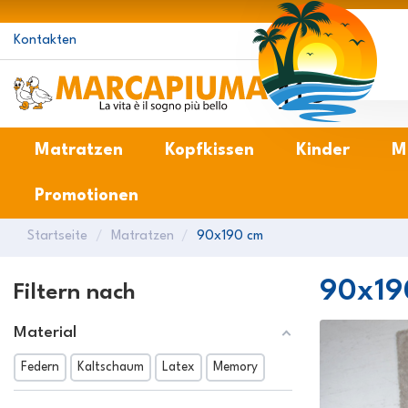
Kontakten
M
Matratzen
Kopfkissen
Kinder
M
Promotionen
Startseite
Matratzen
90x190 cm
90x19
Filtern nach
Material
Federn
Kaltschaum
Latex
Memory