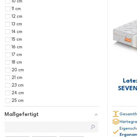
10 cm
11 cm
12 cm
13 cm
14 cm
15 cm
16 cm
17 cm
18 cm
20 cm
21 cm
Late
23 cm
SEVEN
24 cm
25 cm
Maßgefertigt
Gesamth
Härtegra
Eigensch
Ergonom