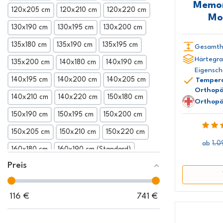
Memor
120x205 cm
120x210 cm
120x220 cm
Mo
130x190 cm
130x195 cm
130x200 cm
135x180 cm
135x190 cm
135x195 cm
Gesamth
Härtegra
135x200 cm
140x180 cm
140x190 cm
Eigensch
140x195 cm
140x200 cm
140x205 cm
Tempera
Orthopä
140x210 cm
140x220 cm
150x180 cm
Orthopä
150x190 cm
150x195 cm
150x200 cm
150x205 cm
150x210 cm
150x220 cm
1.0
ab
160x180 cm
160x190 cm (Standard)
Preis
160x195 cm
160x200 cm
160x205 cm
160x210 cm
160x220 cm
165x190 cm
116
€
741
€
165x195 cm
165x200 cm
165x205 cm
165x210 cm
165x220 cm
170x190 cm