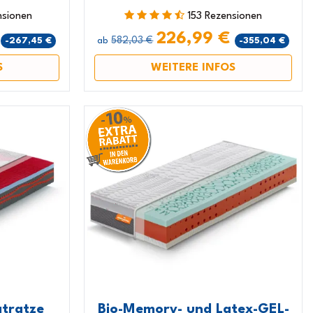
nsionen
153 Rezensionen
€
226,99 €
582,03 €
-267,45 €
-355,04 €
ab
S
WEITERE INFOS
tratze
Bio-Memory- und Latex-GEL-