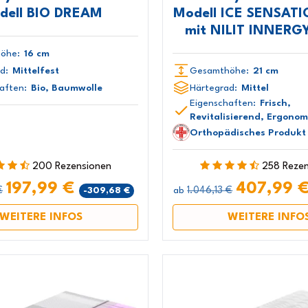
dell BIO DREAM
Modell ICE SENSATI
mit NILIT INNERG
öhe:
16 cm
d:
Mittelfest
Gesamthöhe:
21 cm
aften:
Bio, Baumwolle
Härtegrad:
Mittel
Eigenschaften:
Frisch,
Revitalisierend, Ergonom
Orthopädisches Produkt 
200 Rezensionen
258 Reze
197,99 €
407,99 
€
1.046,13 €
-309,68 €
ab
WEITERE INFOS
WEITERE INFO