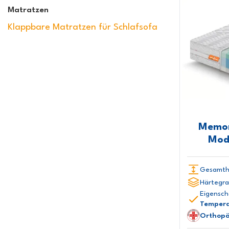
Matratzen
170x195 cm
170x200 cm
170x205 cm
Klappbare Matratzen für Schlafsofa
170x210 cm
170x220 cm
180x180 cm
180x190 cm
180x195 cm
180x200 cm
180x205 cm
180x210 cm
180x220 cm
200x200 cm
Memor
Mod
Gesamth
Härtegra
Eigensch
Tempera
Orthopä