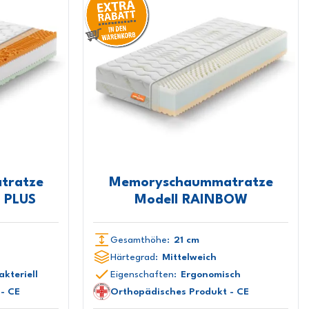
tratze
Memoryschaummatratze
 PLUS
Modell RAINBOW
Gesamthöhe:
21 cm
Härtegrad:
Mittelweich
akteriell
Eigenschaften:
Ergonomisch
- CE
Orthopädisches Produkt - CE