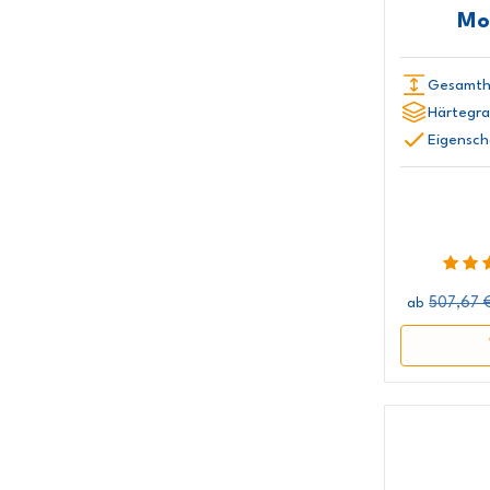
Mo
Gesamth
Härtegra
Eigensch
507,67 
ab