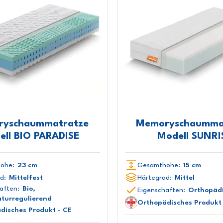
yschaummatratze
Memoryschaumma
ell BIO PARADISE
Modell SUNRI
öhe:
23 cm
Gesamthöhe:
15 cm
d:
Mittelfest
Härtegrad:
Mittel
aften:
Bio,
Eigenschaften:
Orthopäd
turregulierend
Orthopädisches Produkt 
disches Produkt - CE