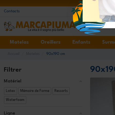
Contacts
Matelas
Oreillers
Enfants
Surm
Accueil
Matelas
90x190 cm
90x19
Filtrer
Matériel
Latex
Mémoire de Forme
Ressorts
Waterfoam
Ligne