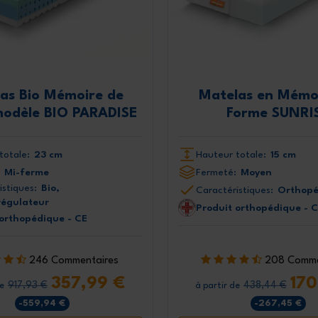
Je déclare avoir lu l'intégralité de l
confidentialité de
as Bio Mémoire de
Matelas en Mémo
odèle BIO PARADISE
Forme SUNRI
totale:
23 cm
Hauteur totale:
15 cm
Mi-ferme
Fermeté:
Moyen
istiques:
Bio,
Caractéristiques:
Orthopé
égulateur
Produit orthopédique - 
 orthopédique - CE
246 Commentaires
208 Comme
357,99 €
170
917,93 €
438,44 €
de
à partir de
-559,94 €
-267,45 €