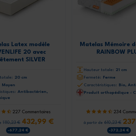
las Latex modèle
Matelas Mémoire d
VENLIFE 20 avec
RAINBOW PL
vêtement SILVER
Hauteur totale:
21 cm
totale:
20 cm
Fermeté:
Ferme
Moyen
Caractéristiques:
Bio, Ant
istiques:
Antibactérien,
Produit orthopédique - 
mique
227 Commentaires
234 Comme
432,99 €
237
1 110,23 €
610,23 €
e
à partir de
-677,24 €
-372,24 €