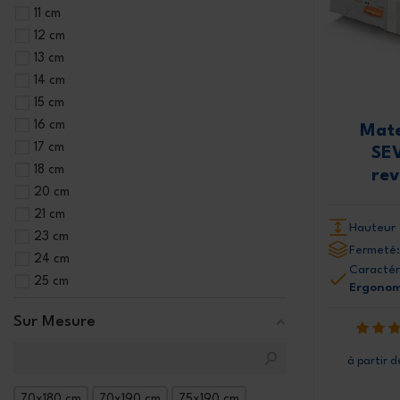
11 cm
12 cm
13 cm
14 cm
15 cm
16 cm
Mate
17 cm
SE
18 cm
re
20 cm
21 cm
Hauteur 
23 cm
Fermeté:
24 cm
Caractér
25 cm
Ergono
Sur Mesure
à partir d
70x180 cm
70x190 cm
75x190 cm