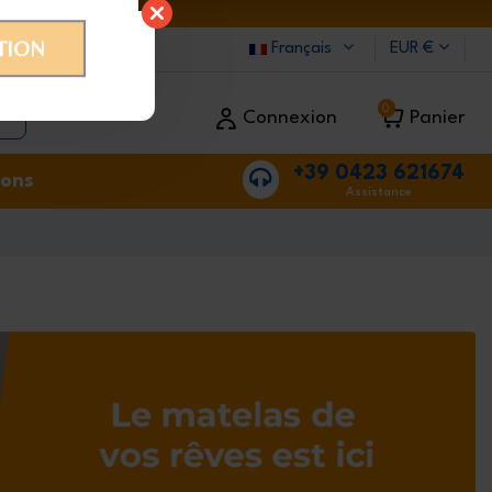
23 AOÛT.
Français
EUR €
oût, par
0
Connexion
Panier
+39 0423 621674
ions
Assistance