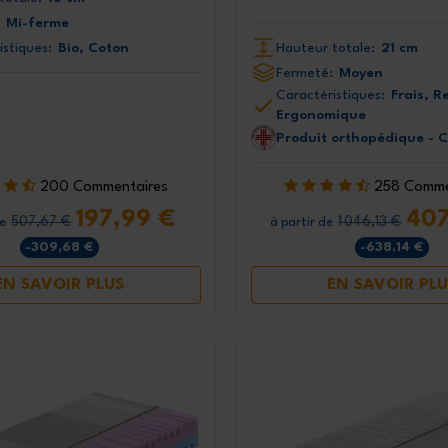
Mi-ferme
istiques:
Bio, Coton
Hauteur totale:
21 cm
Fermeté:
Moyen
Caractéristiques:
Frais, R
Ergonomique
Produit orthopédique - 
200 Commentaires
258 Comme
197,99 €
407
507,67 €
1 046,13 €
de
à partir de
-309,68 €
-638,14 €
EN SAVOIR PLUS
EN SAVOIR PLU