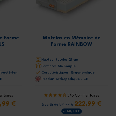
e Forme
Matelas en Mémoire de
US
Forme RAINBOW
Hauteur totale:
21 cm
Fermeté:
Mi-Souple
ibactérien
Caractéristiques:
Ergonomique
CE
Produit orthopédique - CE
ntaires
345 Commentaires
,99 €
222,99 €
571,77 €
à partir de
-348,78 €