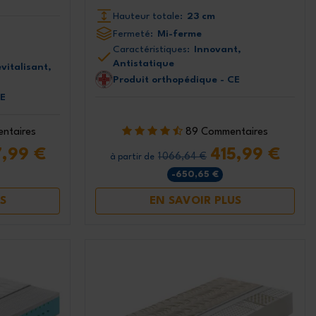
Hauteur totale:
23 cm
Fermeté:
Mi-ferme
Caractéristiques:
Innovant,
Antistatique
evitalisant,
Produit orthopédique - CE
CE
ntaires
89 Commentaires
,99 €
415,99 €
1 066,64 €
à partir de
-650,65 €
S
EN SAVOIR PLUS