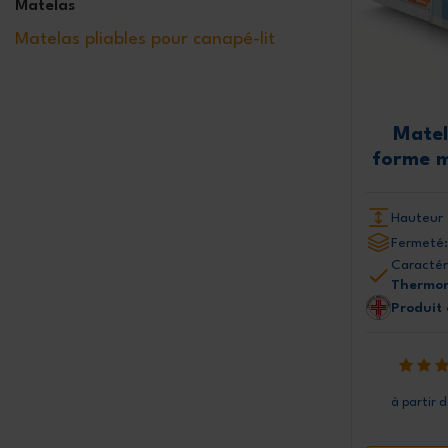
Matelas
170x195 cm
170x200 cm
170x205 cm
Matelas pliables pour canapé-lit
170x210 cm
170x220 cm
180x180 cm
180x190 cm
180x195 cm
180x200 cm
180x205 cm
180x210 cm
180x220 cm
Matel
200x200 cm
forme m
Hauteur 
Fermeté:
Caractér
Thermor
Produit
à partir 