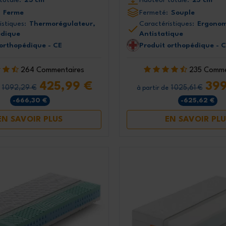
Ferme
Fermeté:
Souple
istiques:
Thermorégulateur,
Caractéristiques:
Ergonom
dique
Antistatique
 orthopédique - CE
Produit orthopédique - 
264 Commentaires
235 Comme
425,99 €
399
1 092,29 €
1 025,61 €
à partir de
-666,30 €
-625,62 €
EN SAVOIR PLUS
EN SAVOIR PLU
Inscrivez-vous tout de
bénéficiez d'une ré
exclusive de 
Inscrivez-vous à la new
pour ne pas manquer
promotions