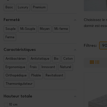
Basic
Luxury
Premium
Fermeté
Choisissez le 
dormir est esse
Souple
Mi-Souple
Moyen
Mi-ferme
Ferme
Filtres:
9
Caractéristiques
Antibactérien
Antistatique
Bio
Coton
Ergonomique
Frais
Innovant
Naturel
Orthopédique
Pliable
Revitalisant
Thermorégulateur
Hauteur totale
10 cm