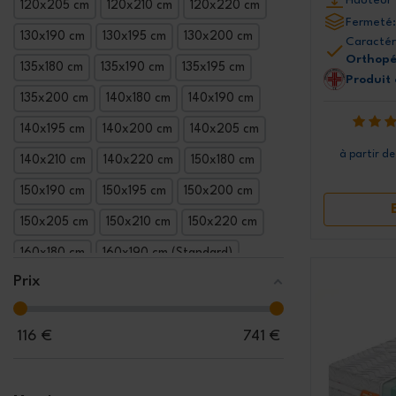
120x205 cm
120x210 cm
120x220 cm
Fermeté:
130x190 cm
130x195 cm
130x200 cm
Caractér
Orthopé
135x180 cm
135x190 cm
135x195 cm
Produit
135x200 cm
140x180 cm
140x190 cm
140x195 cm
140x200 cm
140x205 cm
à partir de
140x210 cm
140x220 cm
150x180 cm
150x190 cm
150x195 cm
150x200 cm
150x205 cm
150x210 cm
150x220 cm
160x180 cm
160x190 cm (Standard)
Prix
160x195 cm
160x200 cm
160x205 cm
160x210 cm
160x220 cm
165x190 cm
116
€
741
€
165x195 cm
165x200 cm
165x205 cm
165x210 cm
165x220 cm
170x190 cm