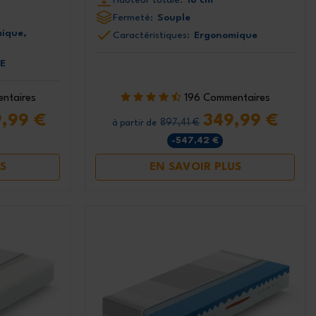
Fermeté:
Souple
ique,
Caractéristiques:
Ergonomique
CE
ntaires
196 Commentaires
,99 €
349,99 €
897,41 €
à partir de
-547,42 €
S
EN SAVOIR PLUS
 suite et
duction
5%
sletter
 nos