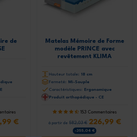
a politique de
 Marcapiuma.
ire de
Matelas Mémoire de Forme
SE
modèle PRINCE avec
revêtement KLIMA
Hauteur totale:
18 cm
dique
Fermeté:
Mi-Souple
CE
Caractéristiques:
Ergonomique
Produit orthopédique - CE
ntaires
153 Commentaires
,99 €
226,99 €
582,03 €
à partir de
-355,04 €