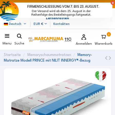
LETZTE TAGE DER RABATTE: BEEIL DICH! >
FIRMENSCHLIESSUNG VOM 7. BIS 23. AUGUST.
Der Versand wird ab dem 25. August in der
Marcapiuma
| Hersteller von Matratzen, Kissen und
Reihenfolge des Bestelleingangs fortgesetzt.
Lattenrosten
Deutsch
EUR €
Kontakten
0
Menu
Suche
Anmelden
Warenkorb
Startseite
Memoryschaummatratzen
Memory-
Matratze Modell PRINCE mit NILIT INNERGY®-Bezug