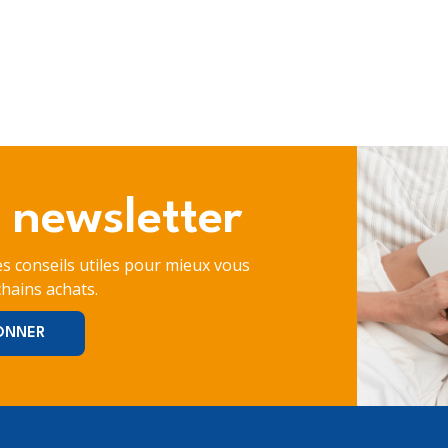
 newsletter
es conseils utiles pour mieux vous
hains achats.