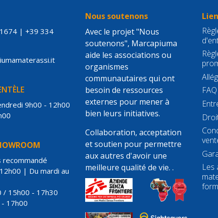
S
Nous soutenons
Lien
Règle
21674
|
+39 334
Avec le projet "Nous
d'en
soutenons", Marcapiuma
Règl
aide les associations ou
piumamaterassi.it
prom
organismes
Allé
communautaires qui ont
IENTÈLE
besoin de ressources
FAQ
externes pour mener à
Entr
vendredi 9h00 - 12h00
bien leurs initiatives.
h00
Droi
Cond
Collaboration, acceptation
vent
et soutien pour permettre
SHOWROOM
Gara
aux autres d'avoir une
s recommandé
Les 
meilleure qualité de vie. .
 12h00 | Du mardi au
mate
for
 / 15h00 - 17h30
 - 17h00