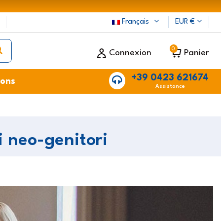
Français
EUR €
0
Connexion
Panier
+39 0423 621674
ions
Assistance
i neo-genitori