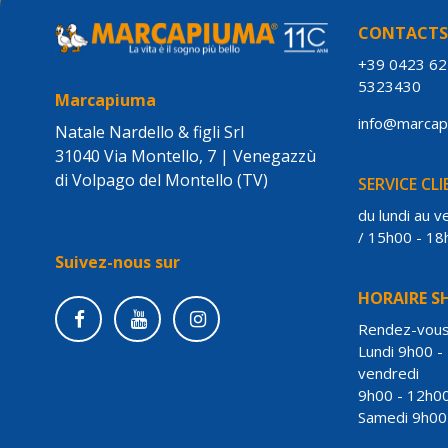
CONTACT
+39 0423 6
5323430
Marcapiuma
info@marca
Natale Nardello & figli Srl
31040 Via Montello, 7 | Venegazzù
di Volpago del Montello (TV)
SERVICE CL
du lundi au 
/ 15h00 - 18
Suivez-nous sur
HORAIRE 
Rendez-vou
Lundi 9h00 -
vendredi
9h00 - 12h00
Samedi 9h00