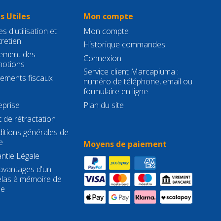
s Utiles
Mon compte
s d'utilisation et
Mon compte
tretien
Historique commandes
ement des
Connexion
otions
Service client Marcapiuma :
gements fiscaux
numéro de téléphone, email ou
formulaire en ligne
eprise
Plan du site
t de rétractation
itions générales de
e
Moyens de paiement
ntie Légale
avantages d'un
las à mémoire de
me