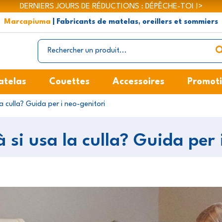
DERNIERS JOURS DE RÉDUCTIONS : DÉPÊCHE-TOI !>
Marcapiuma
| Fabricants de matelas, oreillers et sommiers
atelas
Couettes
Accessoires
Promot
la culla? Guida per i neo-genitori
à si usa la culla? Guida per 