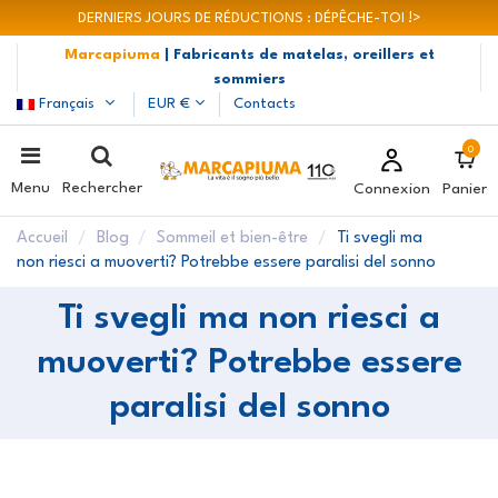
DERNIERS JOURS DE RÉDUCTIONS : DÉPÊCHE-TOI !>
Marcapiuma
| Fabricants de matelas, oreillers et
sommiers
Français
EUR €
Contacts
0
Menu
Rechercher
Connexion
Panier
Accueil
Blog
Sommeil et bien-être
Ti svegli ma
non riesci a muoverti? Potrebbe essere paralisi del sonno
Ti svegli ma non riesci a
muoverti? Potrebbe essere
paralisi del sonno