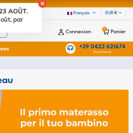
23 AOÛT.
Français
EUR €
oût, par
0
Connexion
Panier
+39 0423 621674
ions
Assistance
eau