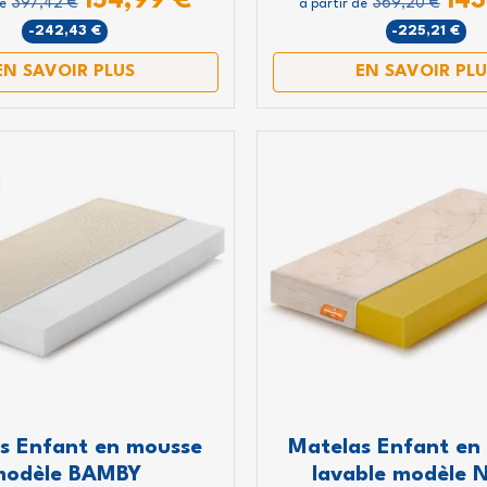
154,99 €
143
397,42 €
369,20 €
de
à partir de
-242,43 €
-225,21 €
EN SAVOIR PLUS
EN SAVOIR PLU
Inscrivez-vous tout de
s Enfant en mousse
Matelas Enfant en
bénéficiez d'une ré
modèle BAMBY
lavable modèle