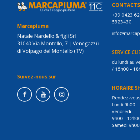
CONTACT
+39 0423 6
5323430
Marcapiuma
info@marca
Natale Nardello & figli Srl
31040 Via Montello, 7 | Venegazzù
di Volpago del Montello (TV)
SERVICE CL
du lundi au 
/ 15h00 - 18
Suivez-nous sur
HORAIRE 
Rendez-vou
Lundi 9h00 -
vendredi
9h00 - 12h00
Samedi 9h00