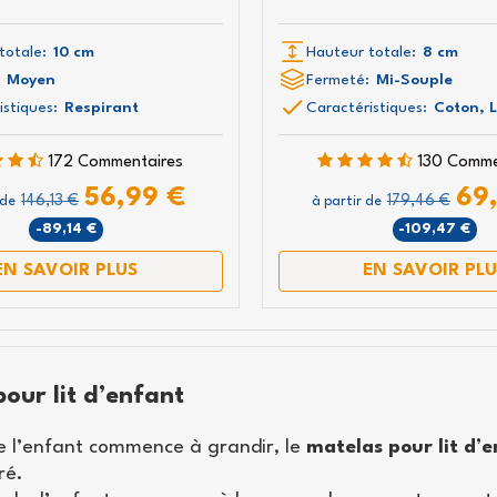
exclusive de 
totale:
10 cm
Hauteur totale:
8 cm
Inscrivez-vous à la new
Moyen
Fermeté:
Mi-Souple
pour ne pas manquer
istiques:
Respirant
Caractéristiques:
Coton, 
promotions
172 Commentaires
130 Comme
56,99 €
69
146,13 €
179,46 €
 de
à partir de
-89,14 €
-109,47 €
Je déclare avoir lu l'intégralité de l
confidentialité de
EN SAVOIR PLUS
EN SAVOIR PLU
our lit d’enfant
e l’enfant commence à grandir, le
matelas pour lit d’
ré.