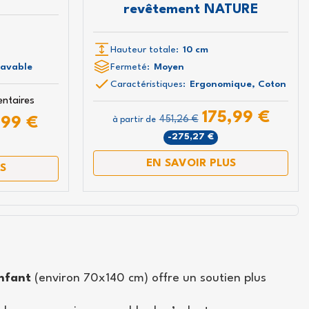
5%
revêtement NATURE
sletter
Hauteur totale:
10 cm
 nos
Lavable
Fermeté:
Moyen
Caractéristiques:
Ergonomique, Coton
ntaires
175,99 €
451,26 €
,99 €
à partir de
-275,27 €
a politique de
 Marcapiuma.
EN SAVOIR PLUS
S
enfant
(environ 70x140 cm) offre un soutien plus