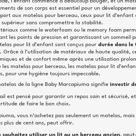
tade, l’enfant commence à beaucoup bouger, et un mat
ents de son corps est essentiel pour un développement
port aux matelas pour berceau, ceux pour lit d’enfant
 supérieur sans compromettre la stabilité.
tériaux comme le waterfoam ou le memory foam permet
nt les points de pression et garantissant un sommeil 
elas pour lit d’enfant sont conçus pour
durée dans le
 Grâce à l’utilisation de matériaux de haute qualité, c
miques et de confort même après une utilisation prolo
les matelas pour berceau, les matelas pour lit d’enfa
s, pour une hygiène toujours impeccable.
matelas de la ligne Baby Marcapiuma signifie
investir d
il est pensé pour garantir un repos sain et sécurisé, e
ertitude de faire le bon choix.
iuma, vous n’achetez pas seulement un matelas, mais un
s plus de cent ans, peut offrir.
s souhaitez utiliser un lit ou un berceau ancien
, peut