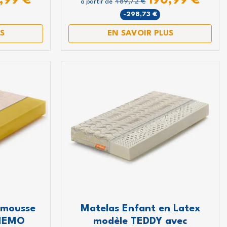
,99 €
190,99 €
489,72 €
à partir de
-298,73 €
S
EN SAVOIR PLUS
 suite et
 mousse
Matelas Enfant en Latex
duction
 NEMO
modèle TEDDY avec