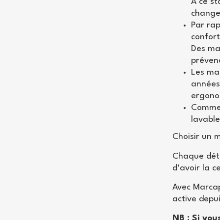
À ce s
changem
Par rap
confort
Des ma
prévena
Les mat
années.
ergono
Comme 
lavable
Choisir un 
Chaque déta
d’avoir la c
Avec Marcap
active depui
NB : Si vou