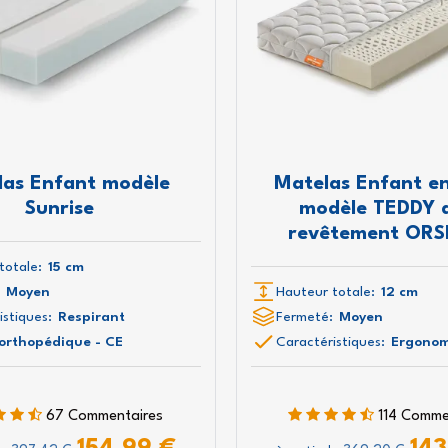
las Enfant modèle
Matelas Enfant e
Sunrise
modèle TEDDY 
revêtement OR
totale:
15 cm
Moyen
Hauteur totale:
12 cm
istiques:
Respirant
Fermeté:
Moyen
 orthopédique - CE
Caractéristiques:
Ergonom
67 Commentaires
114 Comme