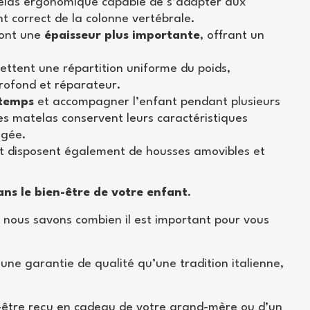
elas ergonomique capable de s’adapter aux
 correct de la colonne vertébrale.
 ont une
épaisseur plus importante
, offrant un
tent une répartition uniforme du poids,
profond et réparateur.
 temps
et accompagner l’enfant pendant plusieurs
es matelas conservent leurs caractéristiques
ngée.
nt disposent également de housses amovibles et
ans le bien-être de votre enfant
.
t nous savons combien il est important pour vous
e garantie de qualité qu’une tradition italienne,
-être reçu en cadeau de votre grand-mère ou d’un