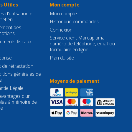
s Utiles
Mon compte
s d'utilisation et
Mon compte
tretien
Historique commandes
ement des
Connexion
otions
Service client Marcapiuma :
gements fiscaux
numéro de téléphone, email ou
formulaire en ligne
eprise
Plan du site
t de rétractation
itions générales de
e
Moyens de paiement
ntie Légale
avantages d'un
las à mémoire de
me