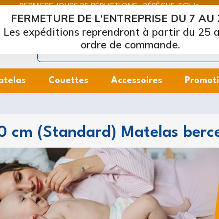
DERNIERS JOURS DE RÉDUCTIONS : DÉPÊCHE-TOI !>
FERMETURE DE L'ENTREPRISE DU 7 AU 
Marcapiuma
| Fabricants de matelas, oreillers et sommiers
Les expéditions reprendront à partir du 25 a
ordre de commande.
atelas
Couettes
Accessoires
Promot
0 cm (Standard) Matelas berc