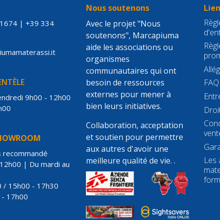
S
Nous soutenons
Lien
Règle
21674
|
+39 334
Avec le projet "Nous
d'en
soutenons", Marcapiuma
Règl
aide les associations ou
piumamaterassi.it
prom
organismes
Allé
communautaires qui ont
IENTÈLE
besoin de ressources
FAQ
externes pour mener à
Entr
vendredi 9h00 - 12h00
bien leurs initiatives.
h00
Droi
Cond
Collaboration, acceptation
vent
et soutien pour permettre
SHOWROOM
Gara
aux autres d'avoir une
s recommandé
Les 
meilleure qualité de vie. .
 12h00 | Du mardi au
mate
for
 / 15h00 - 17h30
 - 17h00