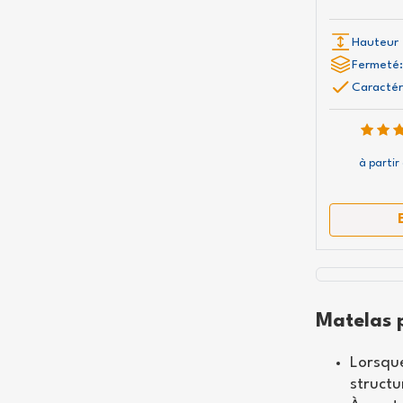
Hauteur 
Fermeté:
Caractér
à partir
Matelas p
Lorsqu
structu