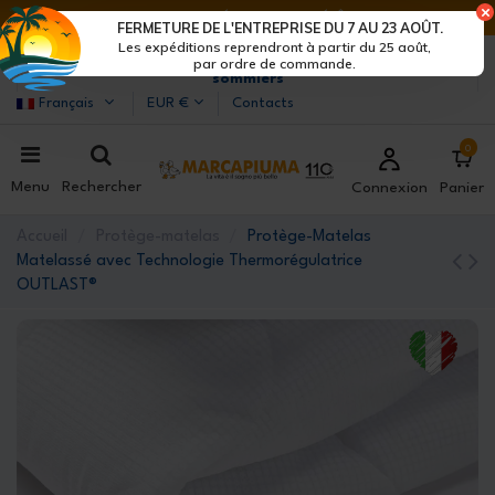
DERNIERS JOURS DE RÉDUCTIONS : DÉPÊCHE-TOI !>
FERMETURE DE L'ENTREPRISE DU 7 AU 23 AOÛT.
Les expéditions reprendront à partir du 25 août,
Marcapiuma
| Fabricants de matelas, oreillers et
par ordre de commande.
sommiers
Français
EUR €
Contacts
0
Menu
Rechercher
Connexion
Panier
Accueil
Protège-matelas
Protège-Matelas
Matelassé avec Technologie Thermorégulatrice
OUTLAST®