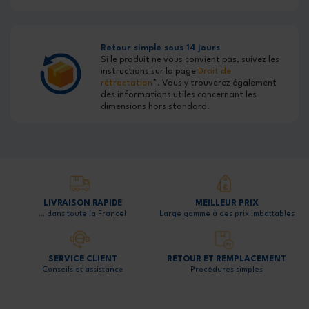
Retour simple sous 14 jours
Si le produit ne vous convient pas, suivez les
instructions sur la page
Droit de
rétractation
*. Vous y trouverez également
des informations utiles concernant les
dimensions hors standard.
LIVRAISON RAPIDE
MEILLEUR PRIX
… dans toute la France!
Large gamme à des prix imbattables
SERVICE CLIENT
RETOUR ET REMPLACEMENT
Conseils et assistance
Procédures simples