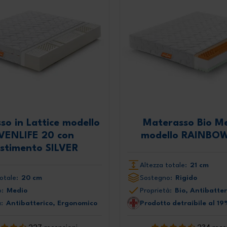
so in Lattice modello
Materasso Bio M
VENLIFE 20 con
modello RAINBO
estimento SILVER
Altezza totale:
21 cm
otale:
20 cm
Sostegno:
Rigido
:
Medio
Proprietà:
Bio, Antibatter
:
Antibatterico, Ergonomico
Prodotto detraibile al 19