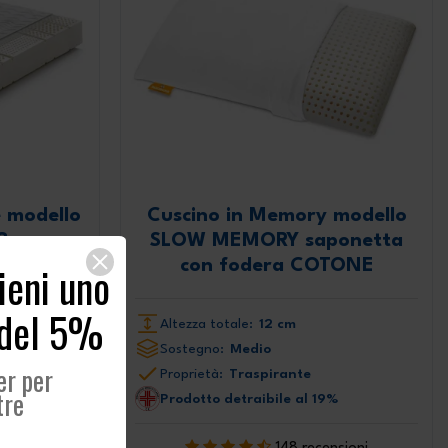
e modello
Cuscino in Memory modello
8
SLOW MEMORY saponetta
con fodera COTONE
tieni uno
 del 5%
Altezza totale:
12 cm
Sostegno:
Medio
er per
Proprietà:
Traspirante
tre
Prodotto detraibile al 19%