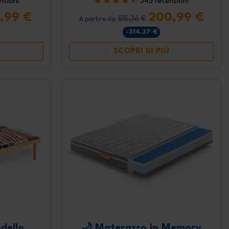
nsioni
345 recensioni
4,99 €
200,99 €
515,36 €
A partire da
-314,37 €
SCOPRI DI PIÙ
dello
🌙 Materasso in Memory