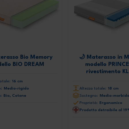
terasso Bio Memory
🌙 Materasso in 
ello BIO DREAM
modello PRINCE
rivestimento K
otale:
16 cm
:
Medio-rigido
Altezza totale:
18 cm
:
Bio, Cotone
Sostegno:
Medio-morbid
Proprietà:
Ergonomico
Prodotto detraibile al 19