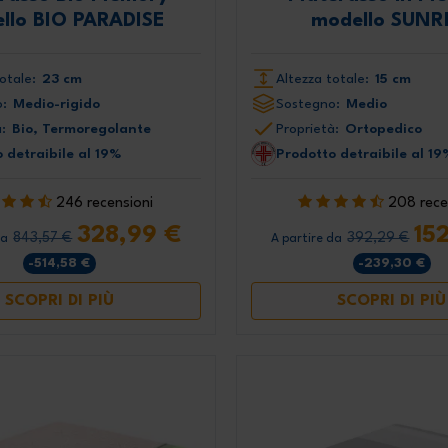
llo BIO PARADISE
modello SUNR
otale:
23 cm
Altezza totale:
15 cm
:
Medio-rigido
Sostegno:
Medio
:
Bio, Termoregolante
Proprietà:
Ortopedico
 detraibile al 19%
Prodotto detraibile al 19
246 recensioni
208 rece
328,99 €
15
843,57 €
392,29 €
da
A partire da
-514,58 €
-239,30 €
SCOPRI DI PIÙ
SCOPRI DI PIÙ