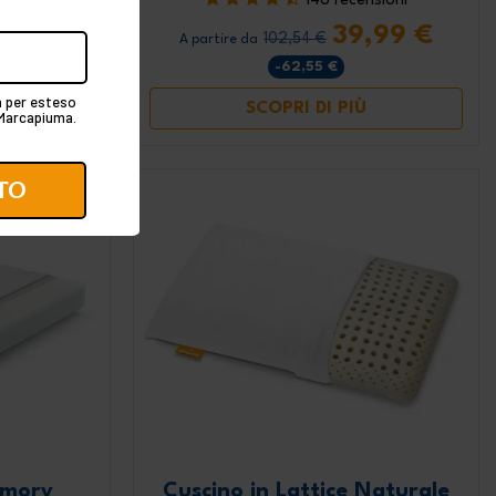
nsioni
148 recensioni
8,99 €
39,99 €
102,54 €
A partire da
-62,55 €
va per esteso
SCOPRI DI PIÙ
i Marcapiuma.
emory
Cuscino in Lattice Naturale