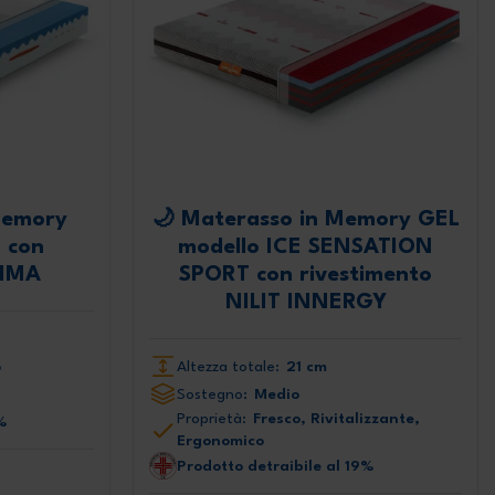
Memory
🌙 Materasso in Memory GEL
 con
modello ICE SENSATION
LIMA
SPORT con rivestimento
NILIT INNERGY
o
Altezza totale:
21 cm
Sostegno:
Medio
Proprietà:
Fresco, Rivitalizzante,
%
Ergonomico
Prodotto detraibile al 19%