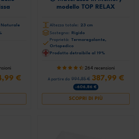
ssa
modello TOP RELAX
 Naturale
Altezza totale:
23 cm
%
Sostegno:
Rigido
Proprietà:
Termoregolante,
Ortopedico
Prodotto detraibile al 19%
nsioni
264 recensioni
4,99 €
387,99 €
994,85 €
A partire da
-606,86 €
SCOPRI DI PIÙ