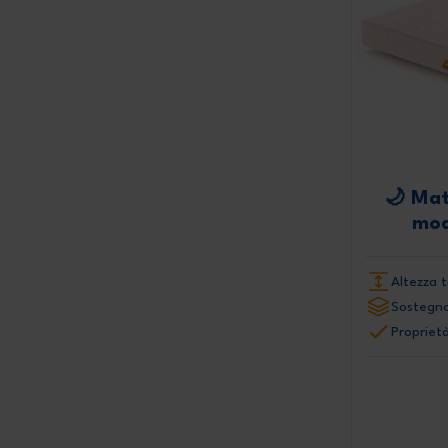
🌙 Ma
mod
Altezza t
Sostegno
Proprietà