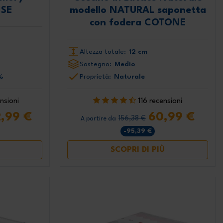
ISE
modello NATURAL saponetta
con fodera COTONE
Altezza totale:
12 cm
Sostegno:
Medio
%
Proprietà:
Naturale
nsioni
116 recensioni
2,99 €
60,99 €
156,38 €
A partire da
-95,39 €
SCOPRI DI PIÙ