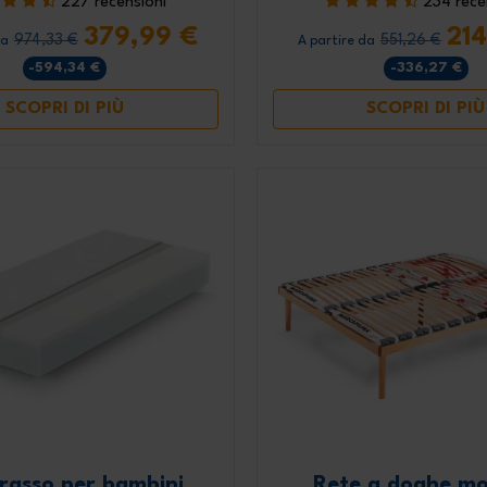
227 recensioni
234 rece
379,99 €
21
974,33 €
551,26 €
da
A partire da
-594,34 €
-336,27 €
SCOPRI DI PIÙ
SCOPRI DI PIÙ
rasso per bambini
Rete a doghe mo