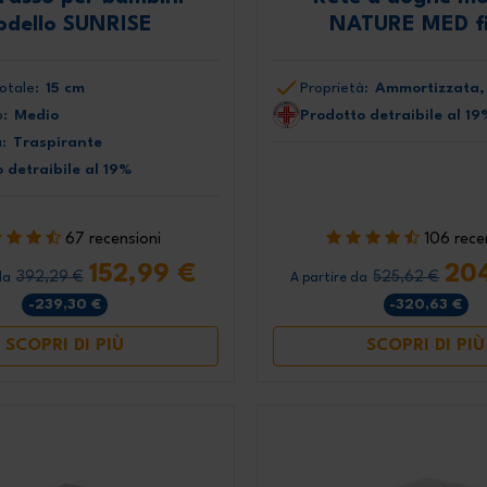
dello SUNRISE
NATURE MED fi
otale:
15 cm
Proprietà:
Ammortizzata,
:
Medio
Prodotto detraibile al 19
:
Traspirante
 detraibile al 19%
67 recensioni
106 rece
152,99 €
20
392,29 €
525,62 €
da
A partire da
-239,30 €
-320,63 €
SCOPRI DI PIÙ
SCOPRI DI PIÙ