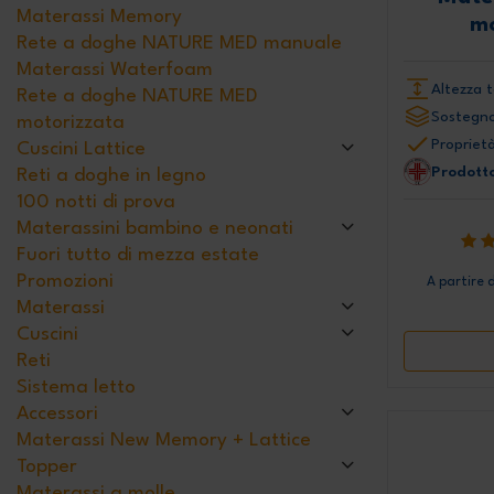
Materassi Memory
mo
Rete a doghe NATURE MED manuale
Materassi Waterfoam
Altezza t
Rete a doghe NATURE MED
Sostegno
motorizzata
Proprietà
Cuscini Lattice
Prodotto
Reti a doghe in legno
100 notti di prova
Materassini bambino e neonati
Fuori tutto di mezza estate
Promozioni
A partire 
Materassi
Cuscini
Reti
Sistema letto
Accessori
Materassi New Memory + Lattice
Topper
Materassi a molle