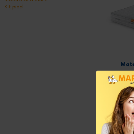
Kit piedi
Mate
mo
Altezza t
Sostegno
Proprietà
Prodotto