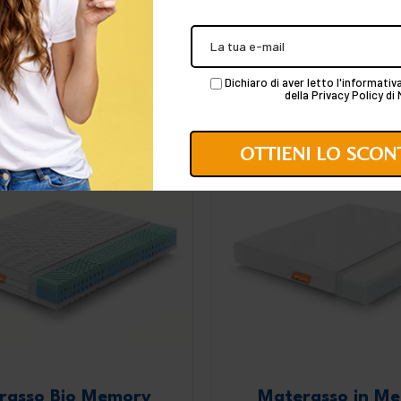
235 recensioni
196 rece
364,99 €
30
935,87 €
792,28 €
da
A partire da
-570,88 €
-483,29 €
Dichiaro di aver letto l'informati
SCOPRI DI PIÙ
SCOPRI DI PIÙ
della Privacy Policy d
rasso Bio Memory
Materasso in M