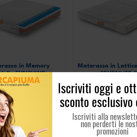
rasso in Memory
Materasso in Lattic
dello SUNSHINE
SEVENLIFE 1
Iscriviti oggi e ot
otale:
25 cm
Altezza totale:
18 cm
sconto esclusivo
:
Morbido
Sostegno:
Morbido
:
Ergonomico, Antistatico
Proprietà:
Ergonomico
Iscriviti alla newslett
 detraibile al 19%
non perderti le nos
promozioni