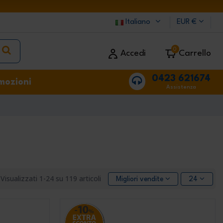
Italiano
EUR €
0
Accedi
Carrello
0423 621674
mozioni
Assistenza
Visualizzati 1-24 su 119 articoli
Migliori vendite
24