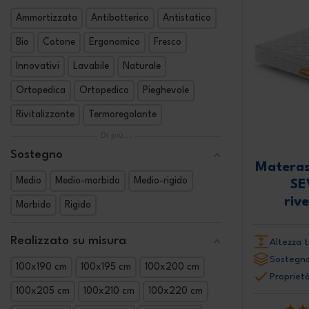
Ammortizzata
Antibatterico
Antistatico
Bio
Cotone
Ergonomico
Fresco
Innovativi
Lavabile
Naturale
Ortopedica
Ortopedico
Pieghevole
Rivitalizzante
Termoregolante
Di più...
Sostegno
Materas
Medio
Medio-morbido
Medio-rigido
SE
riv
Morbido
Rigido
Realizzato su misura
Altezza t
Sostegno
100x190 cm
100x195 cm
100x200 cm
Proprietà
100x205 cm
100x210 cm
100x220 cm