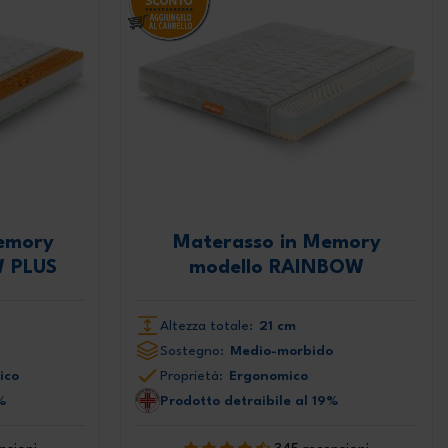
emory
Materasso in Memory
W PLUS
modello RAINBOW
Altezza totale:
21 cm
Sostegno:
Medio-morbido
ico
Proprietà:
Ergonomico
%
Prodotto detraibile al 19%