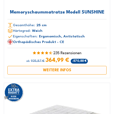
Memoryschaummatratze Modell SUNSHINE
Gesamthöhe:
25 cm
Härtegrad:
Weich
Eigenschaften:
Ergonomisch, Antistatisch
Orthopädisches Produkt - CE
235 Rezensionen
364,99 €
935,87 €
-570,88 €
ab
WEITERE INFOS