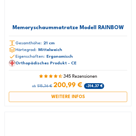
Memoryschaummatratze Modell RAINBOW
Gesamthöhe:
21 cm
Härtegrad:
Mittelweich
Eigenschaften:
Ergonomisch
Orthopädisches Produkt - CE
345 Rezensionen
200,99 €
515,36 €
-314,37 €
ab
WEITERE INFOS