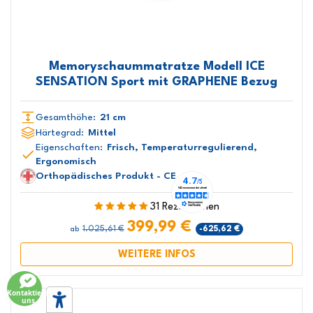
Memoryschaummatratze Modell ICE
SENSATION Sport mit GRAPHENE Bezug
Gesamthöhe:
21 cm
Härtegrad:
Mittel
Eigenschaften:
Frisch, Temperaturregulierend,
Ergonomisch
Orthopädisches Produkt - CE
31 Rezensionen
399,99 €
1.025,61 €
-625,62 €
ab
WEITERE INFOS
Kontaktiere
uns