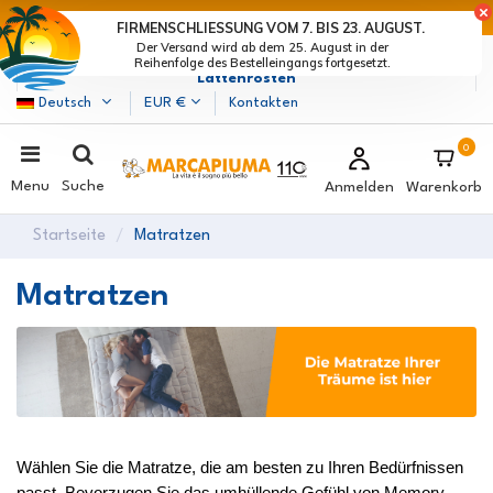
LETZTE TAGE DER RABATTE: BEEIL DICH! >
FIRMENSCHLIESSUNG VOM 7. BIS 23. AUGUST.
Der Versand wird ab dem 25. August in der
Marcapiuma
| Hersteller von Matratzen, Kissen und
Reihenfolge des Bestelleingangs fortgesetzt.
Lattenrosten
Deutsch
EUR €
Kontakten
0
Menu
Suche
Anmelden
Warenkorb
Startseite
Matratzen
Matratzen
Wählen Sie die Matratze, die am besten zu Ihren Bedürfnissen 
passt. Bevorzugen Sie das umhüllende Gefühl von Memory 