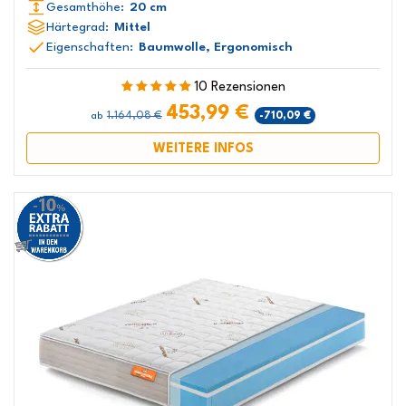
Gesamthöhe:
20 cm
Härtegrad:
Mittel
Eigenschaften:
Baumwolle, Ergonomisch
10 Rezensionen
453,99 €
1.164,08 €
-710,09 €
ab
WEITERE INFOS