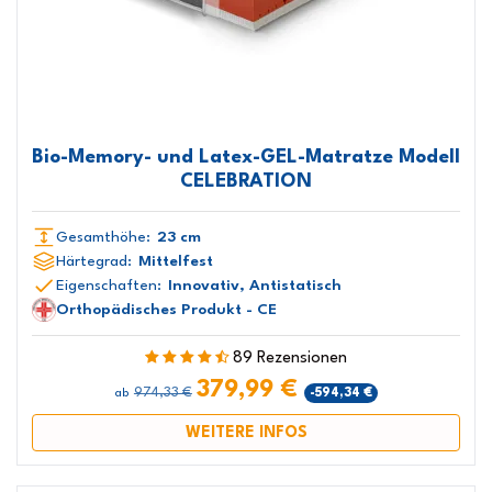
Bio-Memory- und Latex-GEL-Matratze Modell
CELEBRATION
Gesamthöhe:
23 cm
Härtegrad:
Mittelfest
Eigenschaften:
Innovativ, Antistatisch
Orthopädisches Produkt - CE
89 Rezensionen
379,99 €
974,33 €
-594,34 €
ab
WEITERE INFOS