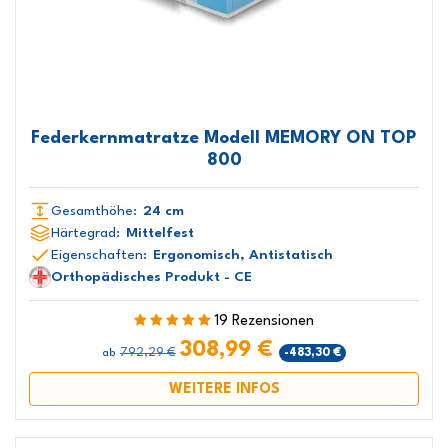
Federkernmatratze Modell MEMORY ON TOP
800
Gesamthöhe:
24 cm
Härtegrad:
Mittelfest
Eigenschaften:
Ergonomisch, Antistatisch
Orthopädisches Produkt - CE
19 Rezensionen
308,99 €
792,29 €
-483,30 €
ab
WEITERE INFOS