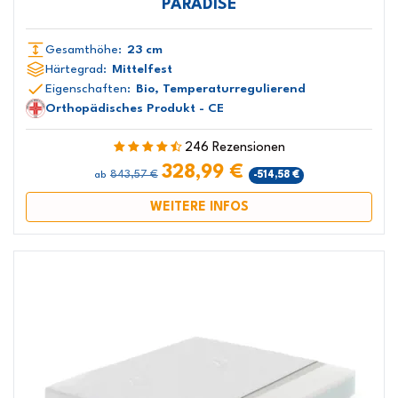
PARADISE
Gesamthöhe:
23 cm
Härtegrad:
Mittelfest
Eigenschaften:
Bio, Temperaturregulierend
Orthopädisches Produkt - CE
246 Rezensionen
328,99 €
843,57 €
-514,58 €
ab
WEITERE INFOS