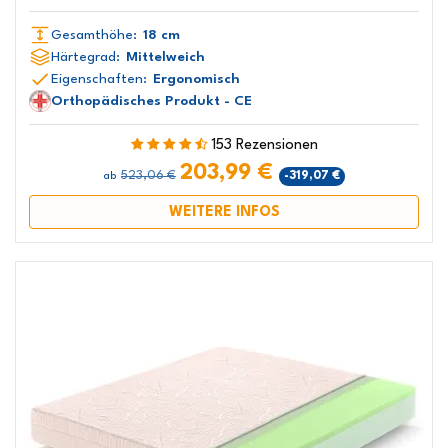
Gesamthöhe:
18 cm
Härtegrad:
Mittelweich
Eigenschaften:
Ergonomisch
Orthopädisches Produkt - CE
153 Rezensionen
203,99 €
523,06 €
-319,07 €
ab
WEITERE INFOS