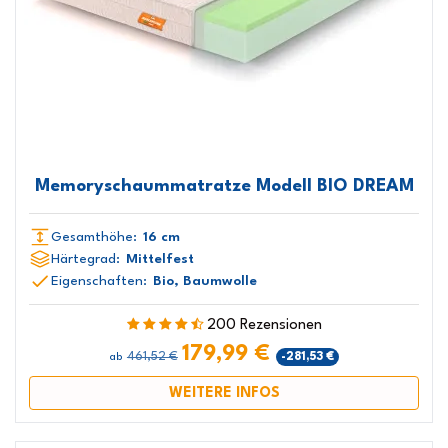
Memoryschaummatratze Modell BIO DREAM
Gesamthöhe:
16 cm
Härtegrad:
Mittelfest
Eigenschaften:
Bio, Baumwolle
200 Rezensionen
179,99 €
461,52 €
-281,53 €
ab
WEITERE INFOS