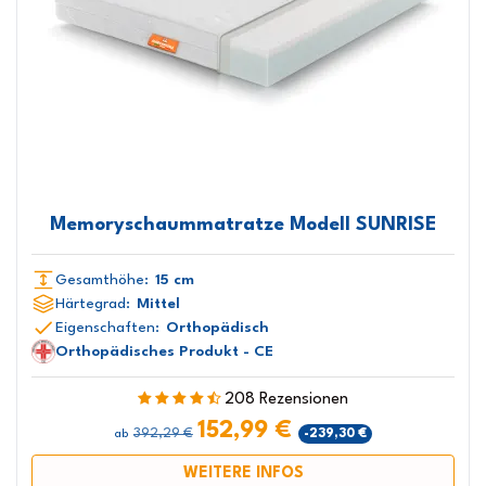
Memoryschaummatratze Modell SUNRISE
Gesamthöhe:
15 cm
Härtegrad:
Mittel
Eigenschaften:
Orthopädisch
Orthopädisches Produkt - CE
208 Rezensionen
152,99 €
392,29 €
-239,30 €
ab
WEITERE INFOS