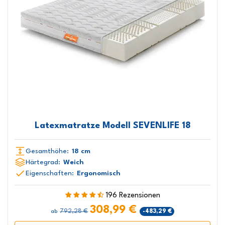
Latexmatratze Modell SEVENLIFE 18
Gesamthöhe:
18 cm
Härtegrad:
Weich
Eigenschaften:
Ergonomisch
196 Rezensionen
308,99 €
792,28 €
-483,29 €
ab