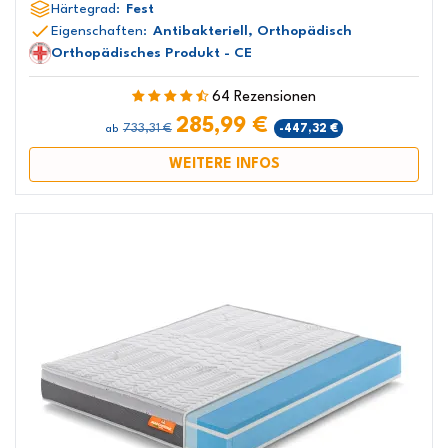
Härtegrad:
Fest
Eigenschaften:
Antibakteriell, Orthopädisch
Orthopädisches Produkt - CE
64 Rezensionen
285,99 €
733,31 €
-447,32 €
ab
WEITERE INFOS