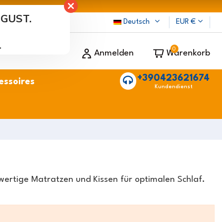
UGUST.
ten
Deutsch
EUR €
.
0
Anmelden
Warenkorb
+390423621674
essoires
Kundendienst
ertige Matratzen und Kissen für optimalen Schlaf.