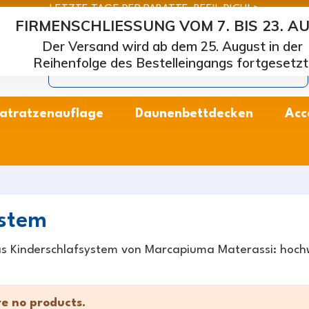
LETZTE TAGE DER RABATTE: BEEIL DICH! >
FIRMENSCHLIESSUNG VOM 7. BIS 23. A
arcapiuma
| Hersteller von Matratzen, Kissen und Lattenros
Der Versand wird ab dem 25. August in der
Reihenfolge des Bestelleingangs fortgesetzt
atratzenauflage
Daunenbettdecken
Acc
ystem
s Kinderschlafsystem von Marcapiuma Materassi: hochw
e no products.