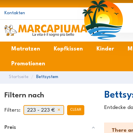
Kontakten
M
Matratzen
Kopfkissen
Kinder
M
Promotionen
Startseite
Bettsystem
Betts
Filtern nach
Entdecke da
Filters:
223 - 223 €
CLEAR
Preis
There ar