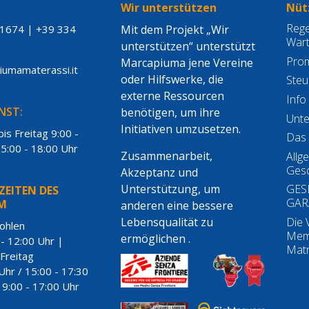
Wir unterstützen
Nütz
Rege
21674
|
+39 334
Mit dem Projekt „Wir
War
unterstützen“ unterstützt
Pro
Marcapiuma jene Vereine
piumamaterassi.it
oder Hilfswerke, die
Steu
externe Ressourcen
Info
NST:
benötigen, um ihre
Unt
Initiativen umzusetzen.
is Freitag 9:00 -
Das 
15:00 - 18:00 Uhr
Zusammenarbeit,
Allg
Gesc
Akzeptanz und
GES
Unterstützung, um
EITEN DES
GAR
M
anderen eine bessere
Die 
Lebensqualität zu
ohlen
Mem
ermöglichen .
- 12:00 Uhr |
Matr
 Freitag
Uhr / 15:00 - 17:30
9:00 - 17:00 Uhr