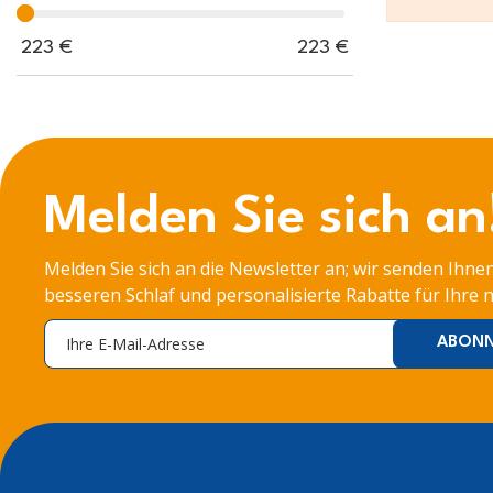
223
€
223
€
Melden Sie sich an
Melden Sie sich an die Newsletter an; wir senden Ihnen
besseren Schlaf und personalisierte Rabatte für Ihre 