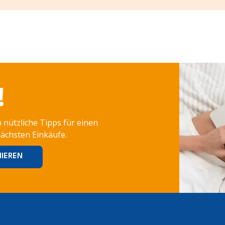
!
 nützliche Tipps für einen
nächsten Einkäufe.