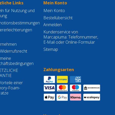
liche Links
Mein Konto
ln für Nutzung und
Mein Konto
tung
Bestellübersicht
motionsbestimmungen
Anmelden
ererleichterungen
Kundenservice von
Marcapiuma: Telefonnummer,
E-Mail oder Online-Formular
ernehmen
Sitemap
Widerrufsrecht
emeine
häftsbedingungen
Zahlungsarten
ETZLICHE
ANTIE
Vorteile einer
ory-Foam-
atze