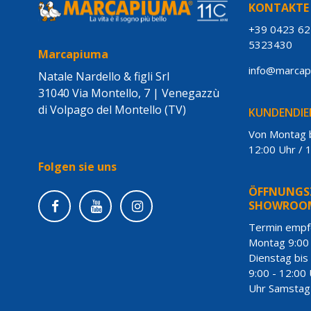
KONTAKTE
+39 0423 6
5323430
Marcapiuma
info@marca
Natale Nardello & figli Srl
31040 Via Montello, 7 | Venegazzù
di Volpago del Montello (TV)
KUNDENDIE
Von Montag b
12:00 Uhr / 
Folgen sie uns
ÖFFNUNGSZ
SHOWROO
Termin empf
Montag 9:00 
Dienstag bis
9:00 - 12:00 
Uhr Samstag 