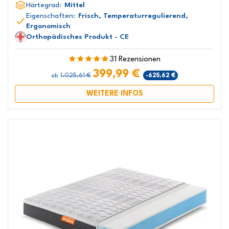
Härtegrad:
Mittel
Eigenschaften:
Frisch, Temperaturregulierend,
Ergonomisch
Orthopädisches Produkt - CE
31 Rezensionen
399,99 €
1.025,61 €
-625,62 €
ab
WEITERE INFOS