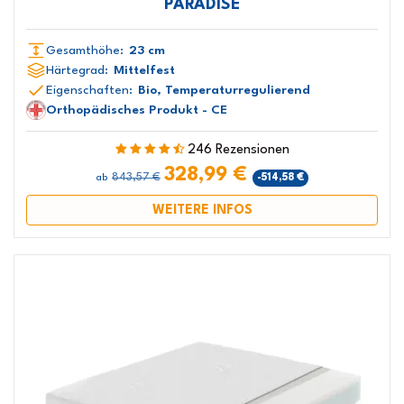
PARADISE
Gesamthöhe:
23 cm
Härtegrad:
Mittelfest
Eigenschaften:
Bio, Temperaturregulierend
Orthopädisches Produkt - CE
246 Rezensionen
328,99 €
843,57 €
-514,58 €
ab
WEITERE INFOS