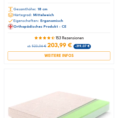
Gesamthöhe:
18 cm
Härtegrad:
Mittelweich
Eigenschaften:
Ergonomisch
Orthopädisches Produkt - CE
153 Rezensionen
203,99 €
523,06 €
-319,07 €
ab
WEITERE INFOS