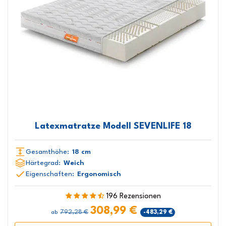
Latexmatratze Modell SEVENLIFE 18
Gesamthöhe:
18 cm
Härtegrad:
Weich
Eigenschaften:
Ergonomisch
196 Rezensionen
308,99 €
792,28 €
-483,29 €
ab