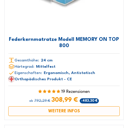
Federkernmatratze Modell MEMORY ON TOP
800
Gesamthöhe:
24 cm
Härtegrad:
Mittelfest
Eigenschaften:
Ergonomisch, Antistatisch
Orthopädisches Produkt - CE
19 Rezensionen
308,99 €
792,29 €
-483,30 €
ab
WEITERE INFOS