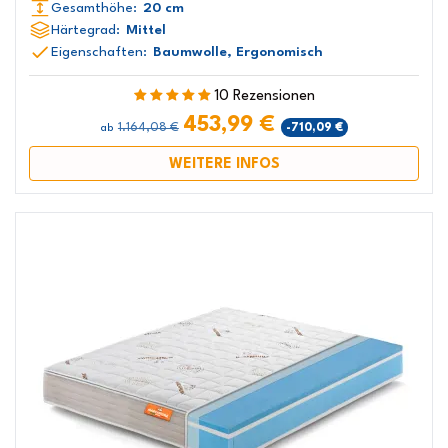
Gesamthöhe:
20 cm
Härtegrad:
Mittel
Eigenschaften:
Baumwolle, Ergonomisch
10 Rezensionen
453,99 €
1.164,08 €
-710,09 €
ab
WEITERE INFOS