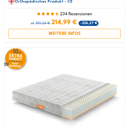
Orthopädisches Produkt - CE
234 Rezensionen
214,99 €
551,26 €
-336,27 €
ab
WEITERE INFOS