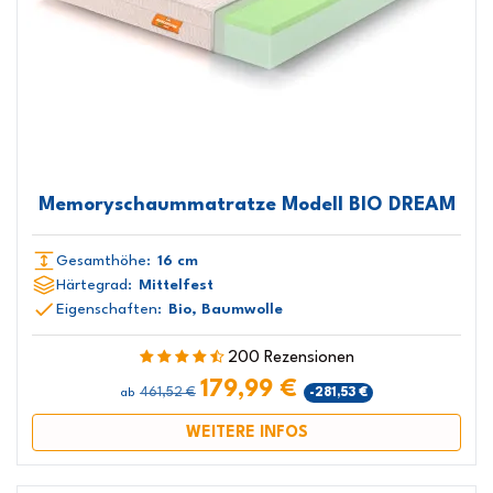
Memoryschaummatratze Modell BIO DREAM
Gesamthöhe:
16 cm
Härtegrad:
Mittelfest
Eigenschaften:
Bio, Baumwolle
200 Rezensionen
179,99 €
461,52 €
-281,53 €
ab
WEITERE INFOS