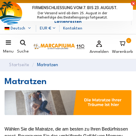
LETZTE TAGE DER RABATTE: BEEIL DICH! >
FIRMENSCHLIESSUNG VOM 7. BIS 23. AUGUST.
Der Versand wird ab dem 25. August in der
Marcapiuma
| Hersteller von Matratzen, Kissen und
Reihenfolge des Bestelleingangs fortgesetzt.
Lattenrosten
Deutsch
EUR €
Kontakten
0
Menu
Suche
Anmelden
Warenkorb
Startseite
Matratzen
Matratzen
Wählen Sie die Matratze, die am besten zu Ihren Bedürfnissen 
passt. Bevorzugen Sie das umhüllende Gefühl von Memory 