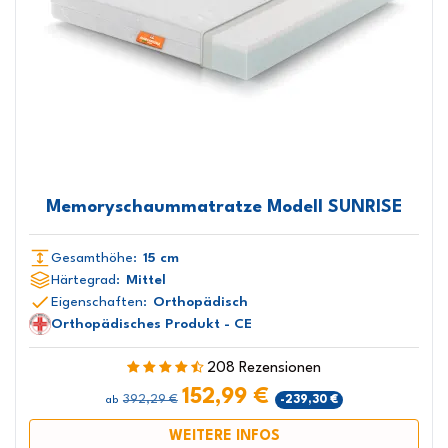
Memoryschaummatratze Modell SUNRISE
Gesamthöhe:
15 cm
Härtegrad:
Mittel
Eigenschaften:
Orthopädisch
Orthopädisches Produkt - CE
208 Rezensionen
152,99 €
392,29 €
-239,30 €
ab
WEITERE INFOS