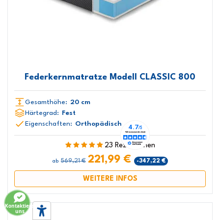
Federkernmatratze Modell CLASSIC 800
Gesamthöhe:
20 cm
Härtegrad:
Fest
Eigenschaften:
Orthopädisch
23 Rezensionen
221,99 €
569,21 €
-347,22 €
ab
WEITERE INFOS
Kontaktiere
uns