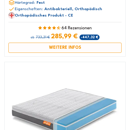
Härtegrad:
Fest
Eigenschaften:
Antibakteriell, Orthopädisch
Orthopädisches Produkt - CE
64 Rezensionen
285,99 €
733,31 €
-447,32 €
ab
WEITERE INFOS