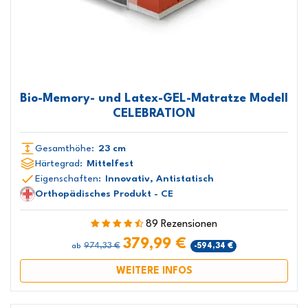
Bio-Memory- und Latex-GEL-Matratze Modell
CELEBRATION
Gesamthöhe:
23 cm
Härtegrad:
Mittelfest
Eigenschaften:
Innovativ, Antistatisch
Orthopädisches Produkt - CE
89 Rezensionen
379,99 €
974,33 €
-594,34 €
ab
WEITERE INFOS