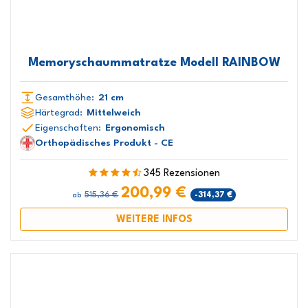
Memoryschaummatratze Modell RAINBOW
Gesamthöhe:
21 cm
Härtegrad:
Mittelweich
Eigenschaften:
Ergonomisch
Orthopädisches Produkt - CE
345 Rezensionen
200,99 €
515,36 €
-314,37 €
ab
WEITERE INFOS